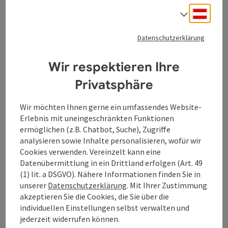
Schwarz gekleidet, leuchtend rot geschminkte Lippen
Deuts
Sprach
und eine rauchige, gefühlsintensive Stimme: "Padam,
Padam" - so kennt man die zierliche, vor Energie
vibrierende Bill, die sich auf die Spuren der Pariser
Datenschutzerklärung
Sängerin begibt. Da sie die Piaf inzwischen fast so gut
kennt wie sich selbst, erzählt sie den Zuschauern auf
Wir respektieren Ihre
berührend emotionale Weise Anekdoten und
biografische Details eines von Höhenflügen und tiefen
Privatsphäre
Krisen geprägten Lebens und illustriert so die
bekannten Chansons.
Wir möchten Ihnen gerne ein umfassendes Website-
Erlebnis mit uneingeschränkten Funktionen
Die Konzerte von Maria Bill mit ihrem ganz
ermöglichen (z.B. Chatbot, Suche), Zugriffe
persönlichen Piaf-Programm werden nicht nur seit
analysieren sowie Inhalte personalisieren, wofür wir
dem 100. Geburtstag der Edith Piaf gestürmt. Man
Cookies verwenden. Vereinzelt kann eine
weiß dann gar nicht mehr so genau, ist es die Bill oder
Datenübermittlung in ein Drittland erfolgen (Art. 49
ist es die Piaf, die da auf der Bühne steht? Und
(1) lit. a DSGVO). Nähere Informationen finden Sie in
irgendwie spürt man, die Piaf ist eben auch da, wenn
unserer
Datenschutzerklärung
. Mit Ihrer Zustimmung
mit so viel Leidenschaft, Herz und
akzeptieren Sie die Cookies, die Sie über die
Einfühlungsvermögen ihre Lebens- und
individuellen Einstellungen selbst verwalten und
Leidensgeschichte erzählt wird.
jederzeit widerrufen können.