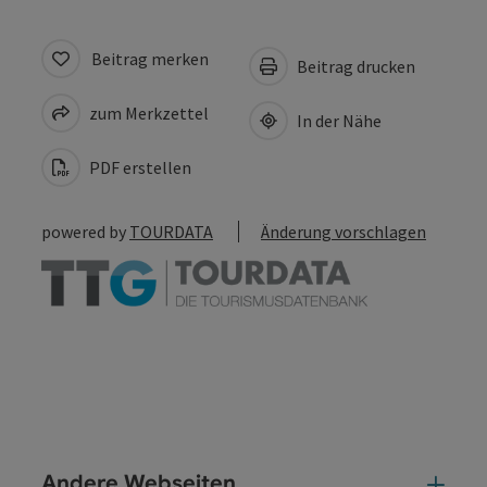
Beitrag merken
Beitrag drucken
zum Merkzettel
In der Nähe
PDF erstellen
powered by
TOURDATA
Änderung vorschlagen
Andere Webseiten
And