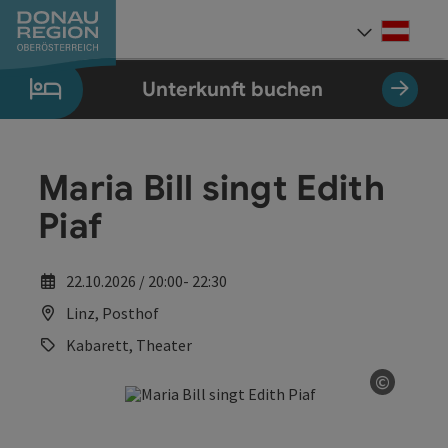
Accesskey
Accesskey
Accesskey
Accesskey
Accesskey
Accesskey
Zum Inhalt
Zur Navigation
Zum Seitenanfang
Zur Kontaktseite
Zum Impressum
Zur Startseite
[0]
[7]
[1]
[5]
[3]
[2]
Deut
Sprach
Unterkunft buchen
Maria Bill singt Edith
Piaf
22.10.2026 / 20:00- 22:30
Linz, Posthof
Kabarett, Theater
©
Copyrig