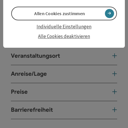
Zwei großartige Musiker begleiten Maria Bill durch
diesen Abend: Michael Hornek am Klavier und
Allen Cookies zustimmen
Krzysztof Dobrek am Akkordeon.
Individuelle Einstellungen
Alle Cookies deaktivieren
Kontakt
Veranstaltungsort
Anreise/Lage
Preise
Barrierefreiheit