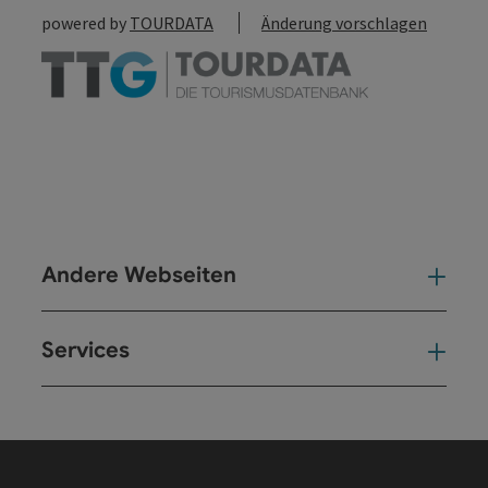
powered by
TOURDATA
Änderung vorschlagen
Andere Webseiten
And
Services
Ser