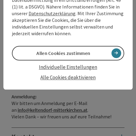
Datenübermittlung in ein Drittland erfolgen (Art. 49
Am Ende nehmt ihr euer selbst gestaltetes Körbchen
(1) lit. a DSGVO). Nähere Informationen finden Sie in
mit nach Hause – ein Unikat, das nicht nur schön
unserer
Datenschutzerklärung
. Mit Ihrer Zustimmung
aussieht, sondern auch die Freude am eigenen Tun
akzeptieren Sie die Cookies, die Sie über die
widerspiegelt.
individuellen Einstellungen selbst verwalten und
jederzeit widerrufen können.
Dauer:
3 Stunden
Kosten:
30 Euro
Allen Cookies zustimmen
Inklusive:
Vermittlung der Wickeltechnik
Individuelle Einstellungen
Alle Materialien
Alle Cookies deaktivieren
Ein individuell gestaltetes Körbchen zum Mitnehmen
Anmeldung:
Wir bitten um Anmeldung per E-Mail
an
info@keltendorf-mitterkirchen.at
.
Vielen Dank – wir freuen uns auf eure Teilnahme!