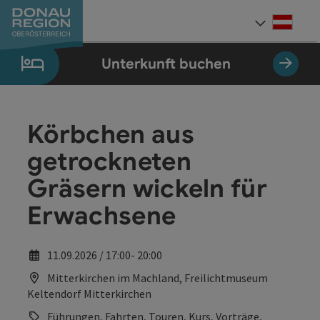
Accesskey
Accesskey
Accesskey
Accesskey
Accesskey
Accesskey
Zum Inhalt
Zur Navigation
Zum Seitenanfang
Zur Kontaktseite
Zum Impressum
Zur Startseite
[0]
[7]
[1]
[5]
[3]
[2]
Deut
Sprach
Unterkunft buchen
Körbchen aus
getrockneten
Gräsern wickeln für
Erwachsene
11.09.2026 / 17:00- 20:00
Mitterkirchen im Machland, Freilichtmuseum
Keltendorf Mitterkirchen
Führungen, Fahrten, Touren, Kurs, Vorträge,