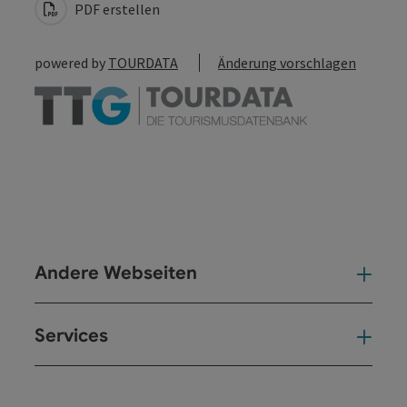
PDF erstellen
powered by
TOURDATA
Änderung vorschlagen
Andere Webseiten
And
Services
Ser