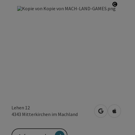
Copyrig
Lehen 12
in Google Maps
in Apple 
4343
Mitterkirchen im Machland