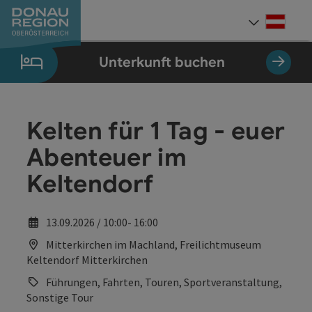
Accesskey
Accesskey
Accesskey
Accesskey
Accesskey
Accesskey
Zum Inhalt
Zur Navigation
Zum Seitenanfang
Zur Kontaktseite
Zum Impressum
Zur Startseite
[0]
[7]
[1]
[5]
[3]
[2]
Deut
Sprach
Unterkunft buchen
Kelten für 1 Tag - euer
Abenteuer im
Keltendorf
13.09.2026 / 10:00- 16:00
Mitterkirchen im Machland, Freilichtmuseum
Keltendorf Mitterkirchen
Führungen, Fahrten, Touren, Sportveranstaltung,
Sonstige Tour