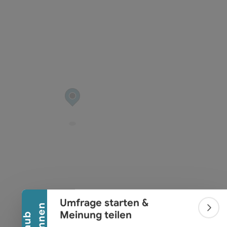
Banner einklappen
Umfrage starten &
Bann
Meinung teilen