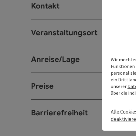
Kontakt
Veranstaltungsort
Anreise/Lage
Wir möchten
Funktionen 
personalisi
ein Drittlan
Preise
unserer
Dat
über die ind
Barrierefreiheit
Alle Cookie
deaktivier