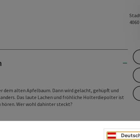
Stad
406
n
ter dem alten Apfelbaum. Dann wird gelacht, gehüpft und
 anders. Das laute Lachen und fröhliche Holterdiepolter ist
 hören. Wer wohl dahinter steckt?
Deutsc