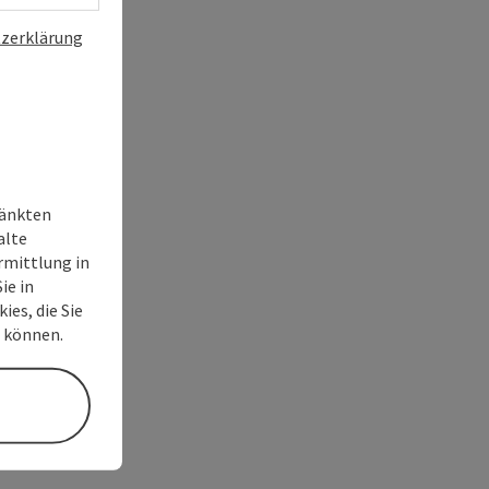
zerklärung
ränkten
alte
rmittlung in
ie in
ies, die Sie
n können.