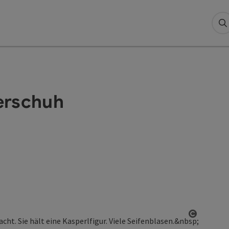
S
erschuh
Copyrigh