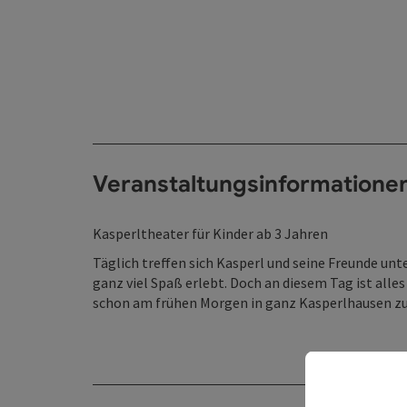
Veranstaltungsinformatione
Kasperltheater für Kinder ab 3 Jahren
Täglich treffen sich Kasperl und seine Freunde un
ganz viel Spaß erlebt. Doch an diesem Tag ist alles
schon am frühen Morgen in ganz Kasperlhausen zu