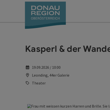
Accesskey
Accesskey
Accesskey
Accesskey
Accesskey
Accesskey
Zum Inhalt
Zur Navigation
Zum Seitenanfang
Zur Kontaktseite
Zum Impressum
Zur Startseite
[0]
[7]
[1]
[5]
[3]
[2]
Kasperl & der Wand
19.09.2026 / 10:00
Leonding, 44er Galerie
Theater