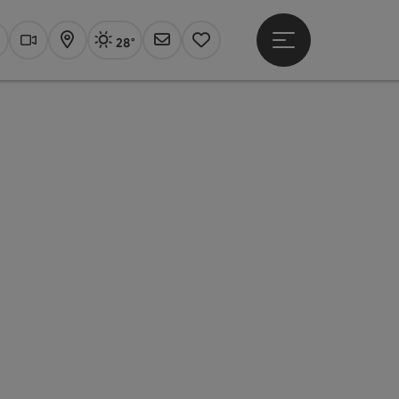
28°
Hauptmenü öffne
Aktuelles Wetter
Linz, sonnig
uchen
Webcams
Karte
Newsletter
Merkzettel
t öffnen