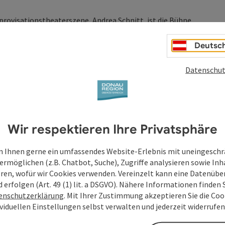
mprovisationstheaterszene, Andrea Schnitt, ist die Bühne
ontanen Spieler:innen gemeinsam mit ihrem Publikum
die buntesten Farbtöpfe der Fantasie tauchen. Kann der
Deutsc
Datenschut
Wir respektieren Ihre Privatsphäre
 Ihnen gerne ein umfassendes Website-Erlebnis mit uneingesch
ermöglichen (z.B. Chatbot, Suche), Zugriffe analysieren sowie Inh
eren, wofür wir Cookies verwenden. Vereinzelt kann eine Datenübe
d erfolgen (Art. 49 (1) lit. a DSGVO). Nähere Informationen finden S
enschutzerklärung
. Mit Ihrer Zustimmung akzeptieren Sie die Cook
ividuellen Einstellungen selbst verwalten und jederzeit widerrufe