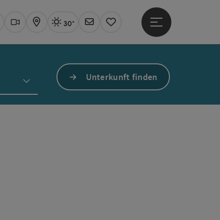
30°
Hauptmenü öffne
Aktuelles Wetter
Linz, sonnig
uchen
Webcams
Karte
Newsletter
Merkzettel
Unterkunft finden