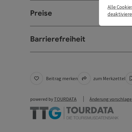
Alle Cookie
Preise
deaktivier
Barrierefreiheit
Beitrag merken
zum Merkzettel
powered by
TOURDATA
Änderung vorschlag