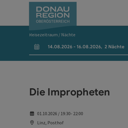
Accesskey
Accesskey
Accesskey
Accesskey
Accesskey
Accesskey
Zum Inhalt
Zur Navigation
Zum Seitenanfang
Zur Kontaktseite
Zum Impressum
Zur Startseite
[0]
[7]
[1]
[5]
[3]
[2]
Reisezeitraum / Nächte
14.08.2026
-
16.08.2026
,
2
Nächte
An- und Abreisefelder
Die Impropheten
01.10.2026 / 19:30- 22:00
Linz, Posthof