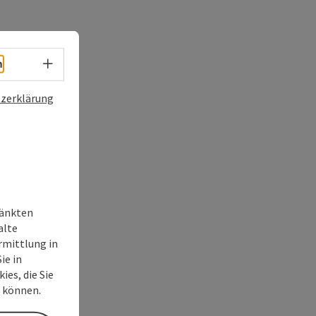
Sprachwahl - Menü öffnen
h
zerklärung
ränkten
alte
rmittlung in
ie in
ies, die Sie
n können.