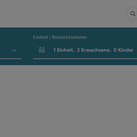
S
Einheit / Reiseteilnehmer
1
Einheit
,
2
Erwachsene
,
0
Kinder
Einheitenanzahl und Personenfelder