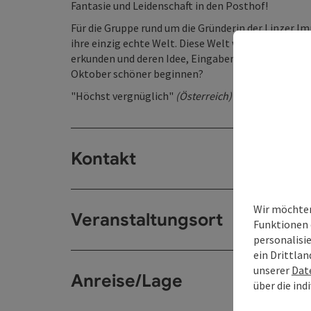
Fantasie und Leidenschaft in den Posthof!
Für die Gruppe rund um die Gründerin der Linzer I
ihre einzig echte Welt. Diese Welt wollen die sp
erkunden und deren Idee, Eingaben, Vorschläge in 
Oktober schöner beginnen?
"Höchst vergnüglich"
(Österreich)
Kontakt
Wir möchten
Veranstaltungsort
Funktionen 
personalisi
ein Drittlan
unserer
Dat
Anreise/Lage
über die ind