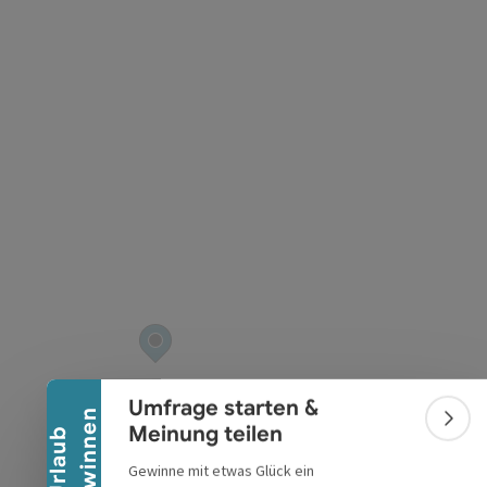
t öffnen
Banner einklappen
Umfrage starten &
n
Bann
Meinung teilen
U
r
l
a
u
b
g
e
w
i
n
n
e
Gewinne mit etwas Glück ein