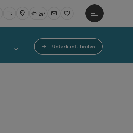
28°
Hauptmenü öffne
Aktuelles Wetter
Linz, wolkig
uchen
Webcams
Karte
Newsletter
Merkzettel
Unterkunft finden