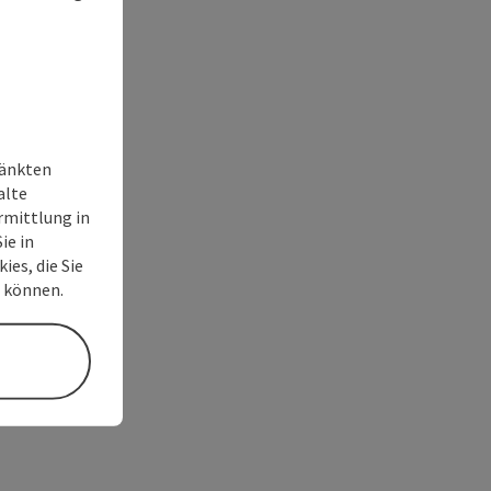
ränkten
alte
rmittlung in
ie in
ies, die Sie
n können.