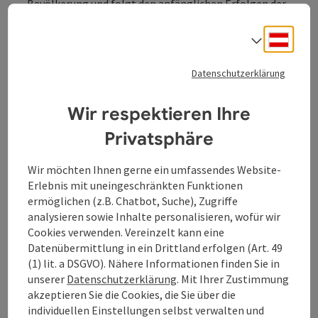
Bevölkerung und folgt den anfänglichen Erfolgen der
Auf­ständischen im Mai 1626 über die letztlich
scheiternde Belagerung des Linzer Schlosses bis hin
Deuts
Sprach
zu ihren verheerenden Niederlagen im November des
Jahres. Den sechs Monaten des bewaffneten
Datenschutzerklärung
Aufstandes folgten 400 Jahre der Geschichte und
Geschichts­schreibung. In dieser Zeit wurden die
Wir respektieren Ihre
Ereignisse des Aufstandes vor dem Hinter­grund
wechselnder Interessen stets neu gedeutet und zum
Privatsphäre
Gegen­stand politischer Instrument­alisierung
gemacht. Aus der Perspektive einer Gesellschaft des
Wir möchten Ihnen gerne ein umfassendes Website-
21. Jahr­hunderts thematisiert die Ausstellung diesen
Erlebnis mit uneingeschränkten Funktionen
Prozess des Erinnerns und Gedenkens über vier Jahr­
ermöglichen (z.B. Chatbot, Suche), Zugriffe
hunderte hinweg und fragt danach, wie dieser die
analysieren sowie Inhalte personalisieren, wofür wir
Erzählung des Ober­österreichischen Bauern­kriegs bis
Cookies verwenden. Vereinzelt kann eine
heute prägt.
Datenübermittlung in ein Drittland erfolgen (Art. 49
(1) lit. a DSGVO). Nähere Informationen finden Sie in
Mehr zur Ausstellung
unserer
Datenschutzerklärung
. Mit Ihrer Zustimmung
Mehr zum Programm der communale oö 2026
akzeptieren Sie die Cookies, die Sie über die
unter
communale.at
individuellen Einstellungen selbst verwalten und