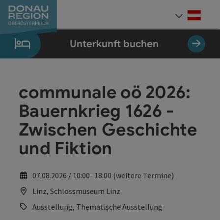
Accesskey
Accesskey
Accesskey
Accesskey
Accesskey
Accesskey
Zum Inhalt
Zur Navigation
Zum Seitenanfang
Zur Kontaktseite
Zum Impressum
Zur Startseite
[0]
[7]
[1]
[5]
[3]
[2]
Deut
Sprach
Unterkunft buchen
communale oö 2026:
Bauern­krieg 1626 -
Zwischen Geschichte
und Fiktion
07.08.2026 / 10:00- 18:00 (
weitere Termine
)
Linz, Schlossmuseum Linz
Ausstellung, Thematische Ausstellung