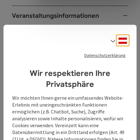
Veranstaltungsinformationen
Wir laden euch sehr herzlich wieder zu unserem
traditionellen Weihnachtsmarkt ab 13:00 Uhr am
Deuts
Sprach
Ortsplatz von Pfarrkirchen ein.
Es befinden sich Verkaufsstände und
Datenschutzerklärung
Ausstellungsräume sowohl am Ortsplatz, als auch in
den Gasthäusern.
Um ca. 16:00 Uhr kommt der Nikolaus auf einen Besuch
Wir respektieren Ihre
vorbei.
Privatsphäre
E
inladung & Anmeldeformular für Aussteller
Wir möchten Ihnen gerne ein umfassendes Website-
Erlebnis mit uneingeschränkten Funktionen
Anmeldung Aussteller 2026
ermöglichen (z.B. Chatbot, Suche), Zugriffe
analysieren sowie Inhalte personalisieren, wofür wir
Kontakt
Cookies verwenden. Vereinzelt kann eine
Datenübermittlung in ein Drittland erfolgen (Art. 49
(1) lit. a DSGVO). Nähere Informationen finden Sie in