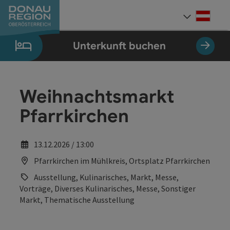
Accesskey
Accesskey
Accesskey
Accesskey
Accesskey
Accesskey
Zum Inhalt
Zur Navigation
Zum Seitenanfang
Zur Kontaktseite
Zum Impressum
Zur Startseite
[0]
[7]
[1]
[5]
[3]
[2]
Deut
Sprach
Unterkunft buchen
Weihnachtsmarkt
Pfarrkirchen
13.12.2026 / 13:00
Pfarrkirchen im Mühlkreis, Ortsplatz Pfarrkirchen
Ausstellung, Kulinarisches, Markt, Messe,
Vorträge, Diverses Kulinarisches, Messe, Sonstiger
Markt, Thematische Ausstellung