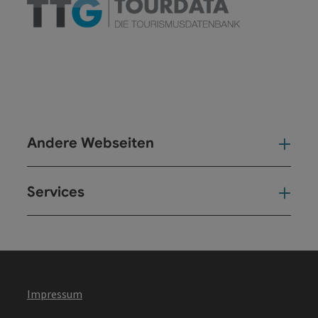
Andere Webseiten
And
Services
Ser
Impressum