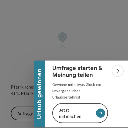
Banner einklappen
Umfrage starten &
Urlaub gewinnen
Bann
Meinung teilen
Gewinne mit etwas Glück ein
Pfarrkirchen im Mühlkreis 13
unvergessliches
in Google Maps
in Apple 
4141
Pfarrkirchen im Mühlkreis
Urlaubserlebnis!
Jetzt
Anfrage senden
mitmachen