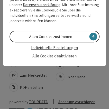
Veranstaltungsort
unserer
Datenschutzerklärung
. Mit Ihrer Zustimmung
akzeptieren Sie die Cookies, die Sie über die
individuellen Einstellungen selbst verwalten und
Anreise/Lage
jederzeit widerrufen können.
Barrierefreiheit
Allen Cookies zustimmen
Individuelle Einstellungen
Alle Cookies deaktivieren
Beitrag merken
Beitrag drucken
zum Merkzettel
In der Nähe
PDF erstellen
powered by
TOURDATA
Änderung vorschlagen