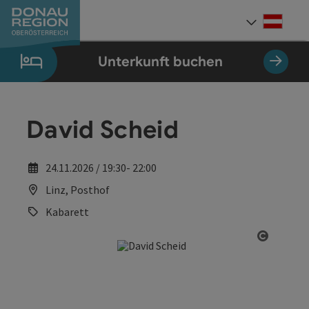
Accesskey
Accesskey
Accesskey
Accesskey
Accesskey
Accesskey
Zum Inhalt
Zur Navigation
Zum Seitenanfang
Zur Kontaktseite
Zum Impressum
Zur Startseite
[0]
[7]
[1]
[5]
[3]
[2]
Deut
Sprach
Unterkunft buchen
David Scheid
24.11.2026 / 19:30- 22:00
Linz, Posthof
Kabarett
Copyrig