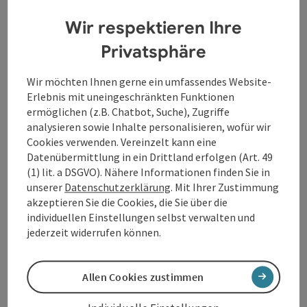
tatsächlich ein linksradikaler Hetzer, weil ich für
Gleichheit aller Menschen bin? Ist meine Wokeness
Wir respektieren Ihre
eine Gefahr für nachfolgende Generationen, oder hat
man mir nur ins Hirn geschissen? Hoffentlich
Privatsphäre
Letzteres. Vielleicht sollte man besser so tun, als wär'
nix und einfach billige Lacher erzeugen. Kennen Sie
Wir möchten Ihnen gerne ein umfassendes Website-
den...?!
Erlebnis mit uneingeschränkten Funktionen
ermöglichen (z.B. Chatbot, Suche), Zugriffe
David Scheid, der auch mit seiner Kunstfigur "Dave" im
analysieren sowie Inhalte personalisieren, wofür wir
ORF und als Kinoschauspieler ("Des Teufels Bad")
Cookies verwenden. Vereinzelt kann eine
reüssieren konnte, erhält den Programmpreis für sein
Datenübermittlung in ein Drittland erfolgen (Art. 49
viertes Solo "The Kabarettist", das laut Jury
(1) lit. a DSGVO). Nähere Informationen finden Sie in
"politisches Kabarett, Stand-up, Rap, DJing,
unserer
Datenschutzerklärung
. Mit Ihrer Zustimmung
Politsatire und parodistisches Schauspiel" verbindet
akzeptieren Sie die Cookies, die Sie über die
und durch "smarte 360-Grad-Unterhaltung mit
individuellen Einstellungen selbst verwalten und
deepem Kern" besticht.
jederzeit widerrufen können.
Kontakt
Allen Cookies zustimmen