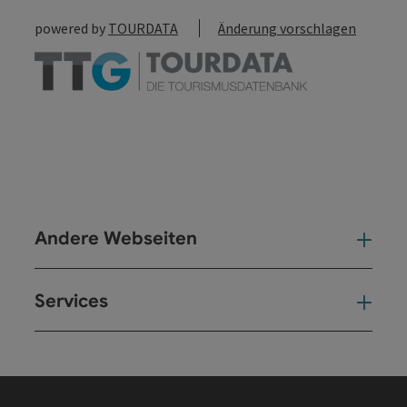
powered by
TOURDATA
Änderung vorschlagen
Andere Webseiten
And
Services
Ser