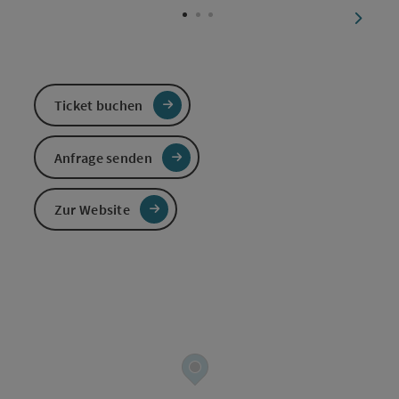
nächst
Ticket buchen
Anfrage senden
Zur Website