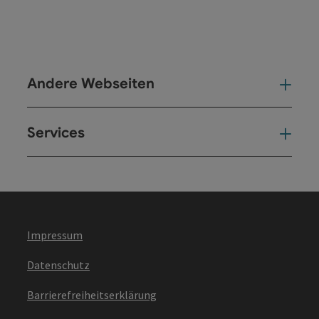
Andere Webseiten
And
Services
Ser
Impressum
Datenschutz
Barrierefreiheitserklärung