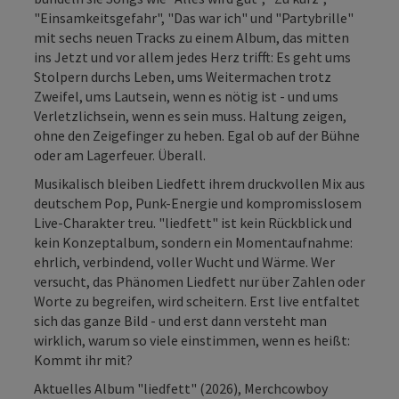
"Einsamkeitsgefahr", "Das war ich" und "Partybrille"
mit sechs neuen Tracks zu einem Album, das mitten
ins Jetzt und vor allem jedes Herz trifft: Es geht ums
Stolpern durchs Leben, ums Weitermachen trotz
Zweifel, ums Lautsein, wenn es nötig ist - und ums
Verletzlichsein, wenn es sein muss. Haltung zeigen,
ohne den Zeigefinger zu heben. Egal ob auf der Bühne
oder am Lagerfeuer. Überall.
Musikalisch bleiben Liedfett ihrem druckvollen Mix aus
deutschem Pop, Punk-Energie und kompromisslosem
Live-Charakter treu. "liedfett" ist kein Rückblick und
kein Konzeptalbum, sondern ein Momentaufnahme:
ehrlich, verbindend, voller Wucht und Wärme. Wer
versucht, das Phänomen Liedfett nur über Zahlen oder
Worte zu begreifen, wird scheitern. Erst live entfaltet
sich das ganze Bild - und erst dann versteht man
wirklich, warum so viele einstimmen, wenn es heißt:
Kommt ihr mit?
Aktuelles Album "liedfett" (2026), Merchcowboy