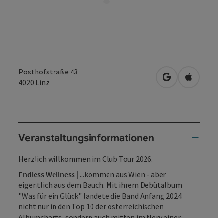
Posthofstraße 43
in Google Map
in Apple
4020
Linz
Veranstaltungsinformationen
Herzlich willkommen im Club Tour 2026.
Endless Wellness |
...kommen aus Wien - aber
eigentlich aus dem Bauch. Mit ihrem Debütalbum
"Was für ein Glück" landete die Band Anfang 2024
nicht nur in den Top 10 der österreichischen
Albumcharts, sondern auch mitten im Nerv einer