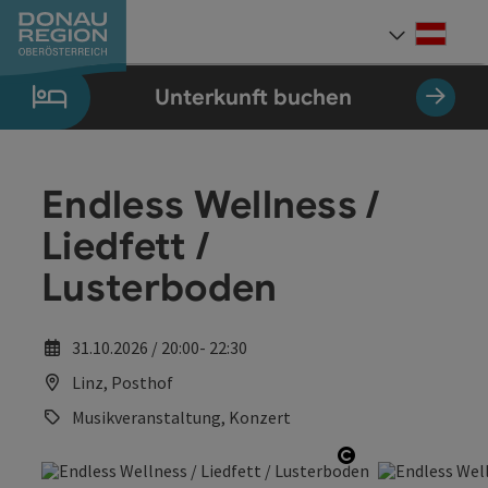
Accesskey
Accesskey
Accesskey
Accesskey
Accesskey
Accesskey
Zum Inhalt
Zur Navigation
Zum Seitenanfang
Zur Kontaktseite
Zum Impressum
Zur Startseite
[0]
[7]
[1]
[5]
[3]
[2]
Deut
Sprach
Unterkunft buchen
Endless Wellness /
Liedfett /
Lusterboden
31.10.2026 / 20:00- 22:30
Linz, Posthof
Musikveranstaltung, Konzert
Copyright öffn