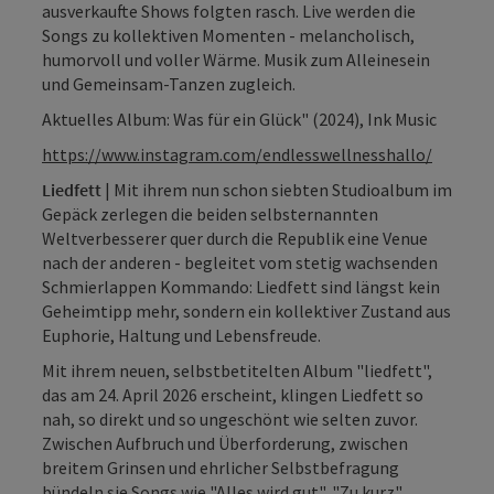
ausverkaufte Shows folgten rasch. Live werden die
Songs zu kollektiven Momenten - melancholisch,
humorvoll und voller Wärme. Musik zum Alleinesein
und Gemeinsam-Tanzen zugleich.
Aktuelles Album: Was für ein Glück" (2024), Ink Music
https://www.instagram.com/endlesswellnesshallo/
Liedfett
| Mit ihrem nun schon siebten Studioalbum im
Gepäck zerlegen die beiden selbsternannten
Weltverbesserer quer durch die Republik eine Venue
nach der anderen - begleitet vom stetig wachsenden
Schmierlappen Kommando: Liedfett sind längst kein
Geheimtipp mehr, sondern ein kollektiver Zustand aus
Euphorie, Haltung und Lebensfreude.
Mit ihrem neuen, selbstbetitelten Album "liedfett",
das am 24. April 2026 erscheint, klingen Liedfett so
nah, so direkt und so ungeschönt wie selten zuvor.
Zwischen Aufbruch und Überforderung, zwischen
breitem Grinsen und ehrlicher Selbstbefragung
bündeln sie Songs wie "Alles wird gut", "Zu kurz",