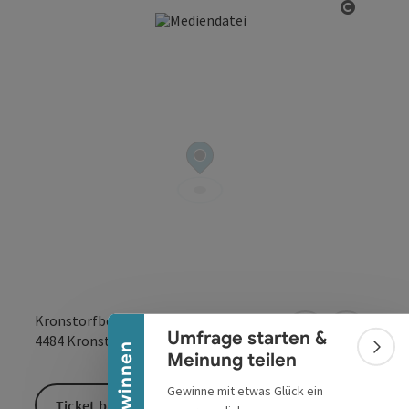
Copyrig
Banner einklappen
Kronstorfberger Straße 1
Umfrage starten &
in Google Maps
in Apple 
4484
Kronstorf
Bann
Meinung teilen
Gewinne mit etwas Glück ein
Ticket buchen