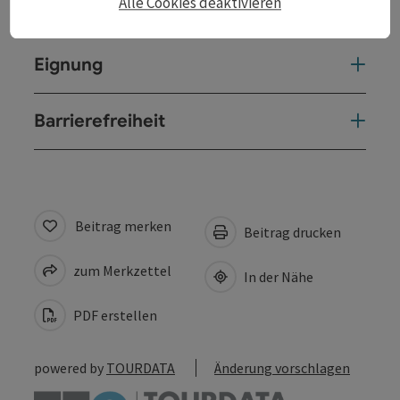
Alle Cookies deaktivieren
Preise
Eignung
Barrierefreiheit
Beitrag merken
Beitrag drucken
zum Merkzettel
In der Nähe
PDF erstellen
powered by
TOURDATA
Änderung vorschlagen