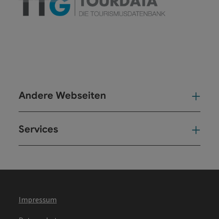
Andere Webseiten
And
Services
Ser
Impressum