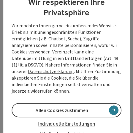
Wir respektieren Ihre
kommt sie diesen faszinierend nahe und lässt sie
singend, tanzend und verführend vor uns
Privatsphäre
erscheinen.Mit Christoph Pauli am Fügel hat Kerstin
Heiles einen kongenialen Partner an ihrer Seite: Mit
Wir möchten Ihnen gerne ein umfassendes Website-
Opulenz und Humor zaubern die beiden viel
Erlebnis mit uneingeschränkten Funktionen
Ergreifendes, Erstaunliches, Irres und Witziges auf die
ermöglichen (z.B. Chatbot, Suche), Zugriffe
Bühne.
analysieren sowie Inhalte personalisieren, wofür wir
Beginn 19:30 Uhr
Cookies verwenden. Vereinzelt kann eine
Datenübermittlung in ein Drittland erfolgen (Art. 49
Josef Heiml Halle
(1) lit. a DSGVO). Nähere Informationen finden Sie in
unserer
Datenschutzerklärung
. Mit Ihrer Zustimmung
akzeptieren Sie die Cookies, die Sie über die
Kontakt
individuellen Einstellungen selbst verwalten und
jederzeit widerrufen können.
Veranstaltungsort
Allen Cookies zustimmen
Anreise/Lage
Individuelle Einstellungen