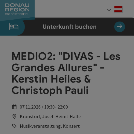
Accesskey
Accesskey
Accesskey
Accesskey
Accesskey
Accesskey
Zum Inhalt
Zur Navigation
Zum Seitenanfang
Zur Kontaktseite
Zum Impressum
Zur Startseite
[0]
[7]
[1]
[5]
[3]
[2]
Deut
Sprach
Unterkunft buchen
MEDIO2: "DIVAS - Les
Grandes Allures" -
Kerstin Heiles &
Christoph Pauli
07.11.2026 / 19:30- 22:00
Kronstorf, Josef-Heiml-Halle
Musikveranstaltung, Konzert