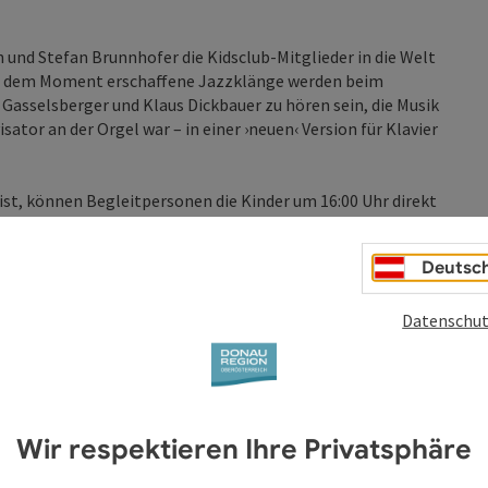
h und Stefan Brunnhofer die Kidsclub-Mitglieder in die Welt
us dem Moment erschaffene Jazzklänge werden beim
asselsberger und Klaus Dickbauer zu hören sein, die Musik
ator an der Orgel war – in einer ›neuen‹ Version für Klavier
n ist, können Begleitpersonen die Kinder um 16:00 Uhr direkt
abholen. Kidsclub-Leiterin und Musikpädagogin Katharina
er gemeinsam mit den Kindern auf spielerische und
Deutsc
Datenschut
Wir respektieren Ihre Privatsphäre