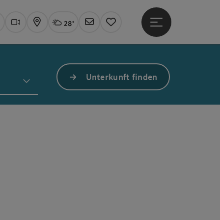
28°
Hauptmenü öffne
Aktuelles Wetter
Linz, wolkig
uchen
Webcams
Karte
Newsletter
Merkzettel
Unterkunft finden