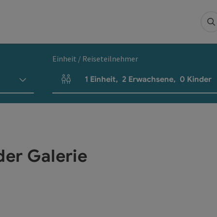
S
Einheit / Reiseteilnehmer
1
Einheit
,
2
Erwachsene
,
0
Kinder
Einheitenanzahl und Personenfelder
der Galerie