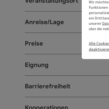
Veranstaltungsort
Wir möchten
Funktionen 
personalisi
ein Drittlan
Anreise/Lage
unserer
Dat
über die ind
Preise
Alle Cookie
deaktivier
Eignung
Barrierefreiheit
Kooperationen