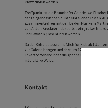
Platz finden werden.
Treffpunkt ist die Brunnhofer Galerie, wo Elisabet
der zeitgenössischen Kunst eintauchen lassen. A
Zusammentreffen mit den beiden Musikern Martin G
von Anton Bruckner – der selbst ein großer Improvis
und Saxofon präsentieren werden.
Da der Kidsclub ausschließlich für Kids ab 6 Jahre
zur Galerie bringen und dort um 17:30 Uhr wieder 
Eckerstorfer erkundet die spannenden Themenfeld
interaktive Weise.
Kontakt