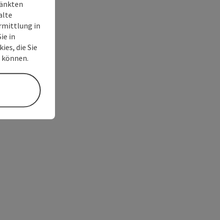
ränkten
alte
rmittlung in
ie in
ies, die Sie
n können.