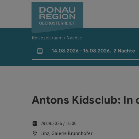
Accesskey
Accesskey
Accesskey
Accesskey
Accesskey
Accesskey
Zum Inhalt
Zur Navigation
Zum Seitenanfang
Zur Kontaktseite
Zum Impressum
Zur Startseite
[0]
[7]
[1]
[5]
[3]
[2]
Reisezeitraum / Nächte
14.08.2026
-
16.08.2026
,
2
Nächte
An- und Abreisefelder
Antons Kidsclub: In 
29.09.2026 / 16:00
Linz, Galerie Brunnhofer