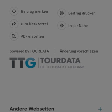
Beitrag merken
Beitrag drucken
zum Merkzettel
In der Nähe
PDF erstellen
powered by
TOURDATA
Änderung vorschlagen
Andere Webseiten
And