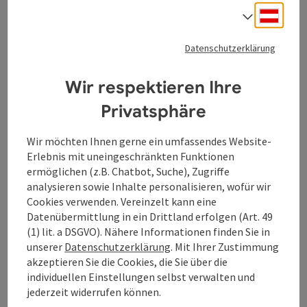
designierter Chefdirigent des Orchesters ebenso wie
Deuts
des Chicago Symphony Orchestra – ein absoluter
Sprach
Ausnahmekünstler und einer der derzeit gefragtesten
Dirigenten weltweit sein Debüt in Linz, zum anderen
Datenschutzerklärung
stehen ihm mit der Sopranistin Jennifer Johnston
und dem Bassbariton Gerald Finley zwei
Wir respektieren Ihre
herausragende Sänger*innen zur Seite, um Béla
Bartóks einaktige Oper Herzog Blaubarts Burg in
Privatsphäre
konzertanter Form auf die Bühne des Großen Saals zu
bringen. »Die Burg ist alt, alt ist auch die Sage, die von
Wir möchten Ihnen gerne ein umfassendes Website-
ihr geht. Hört zu nun, hört.« So hebt der Prolog des
Erlebnis mit uneingeschränkten Funktionen
Werkes an, dessen schaurig-schimmernde Erzählung
ermöglichen (z.B. Chatbot, Suche), Zugriffe
rund um die sieben verschlossenen Türen der Burg
analysieren sowie Inhalte personalisieren, wofür wir
Blaubarts, deren Geheimnisse dessen Ehefrau Judith
Cookies verwenden. Vereinzelt kann eine
zu ergründen versucht, Bartók nach allen Regeln der
Datenübermittlung in ein Drittland erfolgen (Art. 49
Kunst in überwältigende Klänge kleidete. Hinein in
(1) lit. a DSGVO). Nähere Informationen finden Sie in
diese märchenhafte Klangwelt lockt dabei schon die
unserer
Datenschutzerklärung
. Mit Ihrer Zustimmung
erste Hälfte des Konzerts mit Antonín Dvořáks 7.
akzeptieren Sie die Cookies, die Sie über die
Symphonie d-Moll, ein Werk das, so der Komponist
individuellen Einstellungen selbst verwalten und
selbst, »die Kraft haben muss, die ganze Welt zu
jederzeit widerrufen können.
bewegen«.