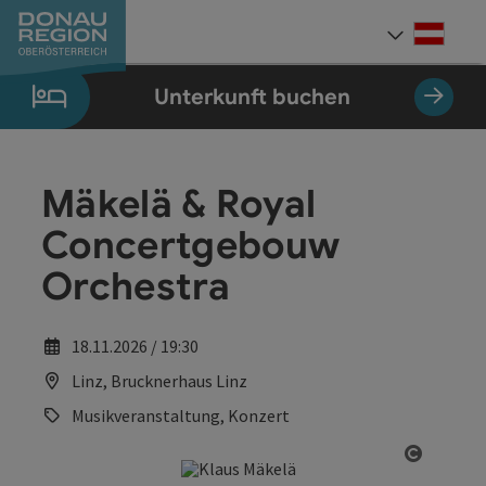
Accesskey
Accesskey
Accesskey
Accesskey
Accesskey
Accesskey
Zum Inhalt
Zur Navigation
Zum Seitenanfang
Zur Kontaktseite
Zum Impressum
Zur Startseite
[0]
[7]
[1]
[5]
[3]
[2]
Deut
Sprach
Unterkunft buchen
Mäkelä & Royal
Concertgebouw
Orchestra
18.11.2026 / 19:30
Linz, Brucknerhaus Linz
Musikveranstaltung, Konzert
Copyrig