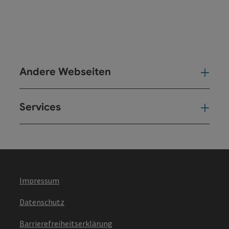
Andere Webseiten
And
Services
Ser
Impressum
Datenschutz
Barrierefreiheitserklärung