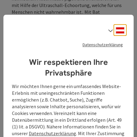
mit Hilfe der Ultraschall-Echoortung, welche für uns
Menschen nicht wahrnehmbar ist.. Mit Bat
Detektoren, welche die hochfrequenten Rufe der
Fledermäuse in für uns hörbare Geräusche
Deuts
Sprach
umwandeln, begeben wir uns bei einem Spaziergang
durch den Botanischen Garten auf die Suche nach den
Datenschutzerklärung
kleinen, fliegenden Insektenfressern.
Referentin: Julia Kropfberger vom Naturschutzbund
Wir respektieren Ihre
OÖ. und der Koordinationsstelle für Fledermausschutz
und -Forschung in Österreich
Privatsphäre
Für Kinder von 8-12 Jahren, Begleitung
erforderlich.
Wir möchten Ihnen gerne ein umfassendes Website-
Im Seminarraum und im Freiland
Erlebnis mit uneingeschränkten Funktionen
Mind. 5, max. 20 Kinder
ermöglichen (z.B. Chatbot, Suche), Zugriffe
Taschenlampen mitbringen!
analysieren sowie Inhalte personalisieren, wofür wir
Anmeldung:
Anmeldung: 0732 7070 0,
Cookies verwenden. Vereinzelt kann eine
wissensturm@mag.linz.at
Datenübermittlung in ein Drittland erfolgen (Art. 49
Online-Anmeldung:
VHS-Kursprogramm |
(1) lit. a DSGVO). Nähere Informationen finden Sie in
Wissensturm Linz
(21.8.)/
VHS-Kursprogramm |
unserer
Datenschutzerklärung
. Mit Ihrer Zustimmung