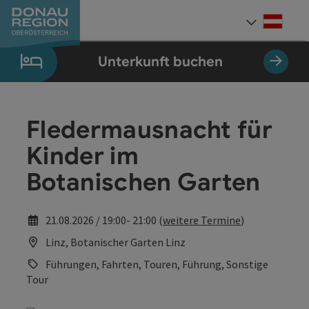
Accesskey
Accesskey
Accesskey
Accesskey
Accesskey
Accesskey
Zum Inhalt
Zur Navigation
Zum Seitenanfang
Zur Kontaktseite
Zum Impressum
Zur Startseite
[0]
[7]
[1]
[5]
[3]
[2]
Deut
Sprach
Unterkunft buchen
Fledermausnacht für
Kinder im
Botanischen Garten
21.08.2026 / 19:00- 21:00 (
weitere Termine
)
Linz, Botanischer Garten Linz
Führungen, Fahrten, Touren, Führung, Sonstige
Tour