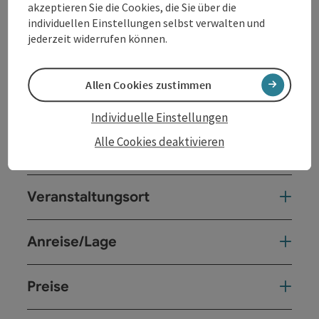
Wissensturm Linz
(22.8.)
akzeptieren Sie die Cookies, die Sie über die
21.8.:
Kursnummer 26.22815
/
22.8.:
individuellen Einstellungen selbst verwalten und
Kursnummer 26.22820
jederzeit widerrufen können.
In Kooperation mit der Volkshochschule Linz
Allen Cookies zustimmen
Kontakt
Individuelle Einstellungen
Alle Cookies deaktivieren
Veranstaltungstermin/e
Veranstaltungsort
Anreise/Lage
Preise