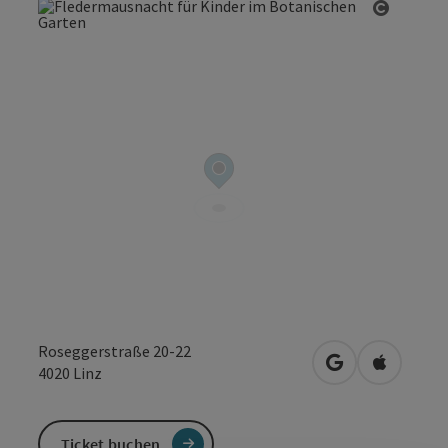
Copyrig
Roseggerstraße 20-22
in Google Maps
in Apple 
4020
Linz
Ticket buchen