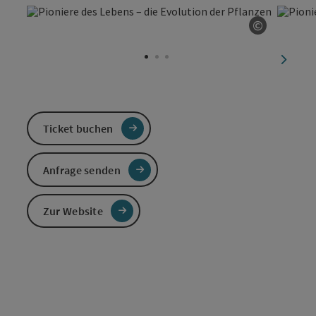
©
Copyright
nächst
Ticket buchen
Anfrage senden
Zur Website