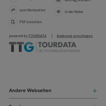
zum Merkzettel
In der Nähe
PDF erstellen
powered by
TOURDATA
Änderung vorschlagen
Andere Webseiten
And