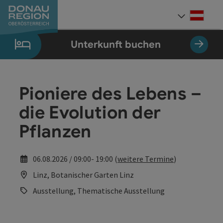
Accesskey
Accesskey
Accesskey
Accesskey
Accesskey
Accesskey
Zum Inhalt
Zur Navigation
Zum Seitenanfang
Zur Kontaktseite
Zum Impressum
Zur Startseite
[0]
[7]
[1]
[5]
[3]
[2]
Deut
Sprach
Unterkunft buchen
Pioniere des Lebens –
die Evolution der
Pflanzen
06.08.2026 / 09:00- 19:00 (
weitere Termine
)
Linz, Botanischer Garten Linz
Ausstellung, Thematische Ausstellung