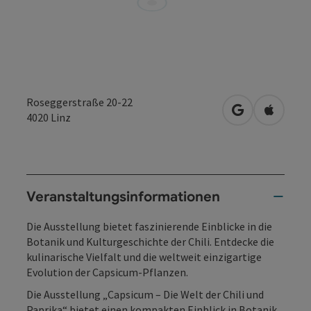
Roseggerstraße 20-22
in Google Map
in Apple
4020
Linz
Veranstaltungsinformationen
Die Ausstellung bietet faszinierende Einblicke in die
Botanik und Kulturgeschichte der Chili. Entdecke die
kulinarische Vielfalt und die weltweit einzigartige
Evolution der Capsicum-Pflanzen.
Die Ausstellung „Capsicum – Die Welt der Chili und
Paprika“ bietet einen kompakten Einblick in Botanik,