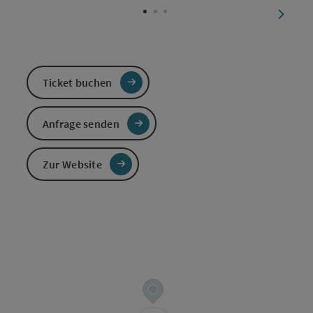
nächst
Ticket buchen
Anfrage senden
Zur Website