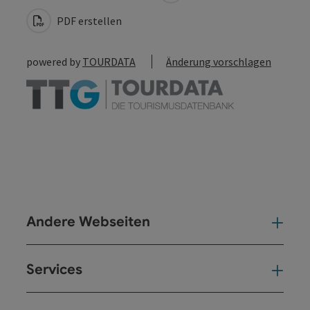
PDF erstellen
powered by
TOURDATA
Änderung vorschlagen
Andere Webseiten
And
Services
Ser