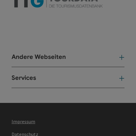
Andere Webseiten
And
Services
Ser
Impressum
Datenschutz