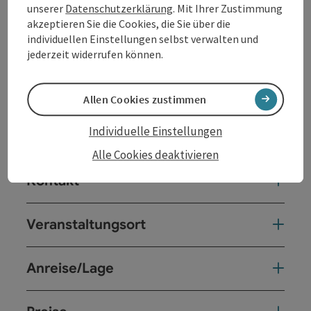
unserer
Datenschutzerklärung
. Mit Ihrer Zustimmung
Besetzung:
Mai Cocopelli: Gitarre, Gesang; Oliver
akzeptieren Sie die Cookies, die Sie über die
Kerschbaumer: Keyboard, Gesang; Lukas Klement:
individuellen Einstellungen selbst verwalten und
Schlagzeug, Gesang; Ciara: Bass
jederzeit widerrufen können.
Ein Konzert von Kuddelmuddel und Posthof
https://www.cocopelli.at/
Allen Cookies zustimmen
Popkultur für junge Menschen - gemeinsam mit der
Individuelle Einstellungen
LINZ AG
Alle Cookies deaktivieren
Kontakt
Veranstaltungsort
Anreise/Lage