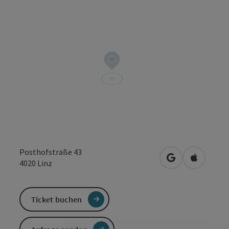
Posthofstraße 43
in Google Maps
in Apple 
4020
Linz
Ticket buchen