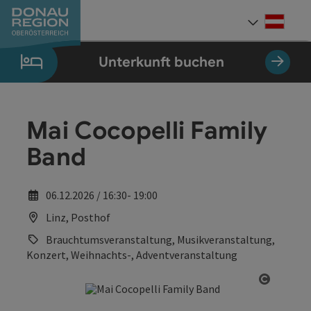
Accesskey
Accesskey
Accesskey
Accesskey
Accesskey
Accesskey
Zum Inhalt
Zur Navigation
Zum Seitenanfang
Zur Kontaktseite
Zum Impressum
Zur Startseite
[0]
[7]
[1]
[5]
[3]
[2]
Deut
Sprach
Unterkunft buchen
Mai Cocopelli Family
Band
06.12.2026 / 16:30- 19:00
Linz, Posthof
Brauchtumsveranstaltung, Musikveranstaltung,
Konzert, Weihnachts-, Adventveranstaltung
Copyrig