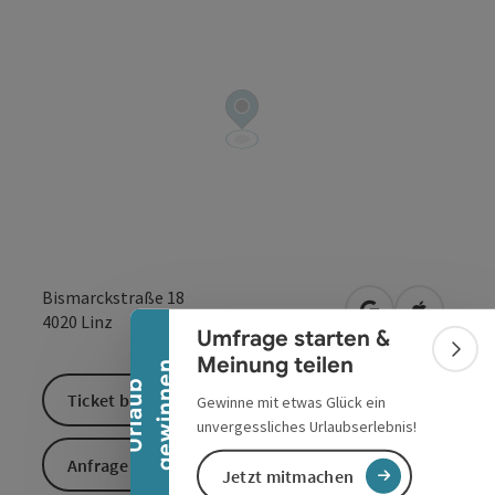
Banner einklappen
Bismarckstraße 18
in Google Maps
in Apple 
4020
Linz
Umfrage starten &
Bann
Meinung teilen
n
U
r
l
a
u
b
g
e
w
i
n
n
e
Ticket buchen
Gewinne mit etwas Glück ein
unvergessliches Urlaubserlebnis!
Anfrage senden
Jetzt mitmachen