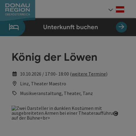
Accesskey
Accesskey
Accesskey
Accesskey
Accesskey
Accesskey
Zum Inhalt
Zur Navigation
Zum Seitenanfang
Zur Kontaktseite
Zum Impressum
Zur Startseite
[0]
[7]
[1]
[5]
[3]
[2]
Deut
Sprach
Unterkunft buchen
König der Löwen
10.10.2026 / 17:00- 18:00 (
weitere Termine
)
Linz, Theater Maestro
Musikveranstaltung, Theater, Tanz
Copyrig