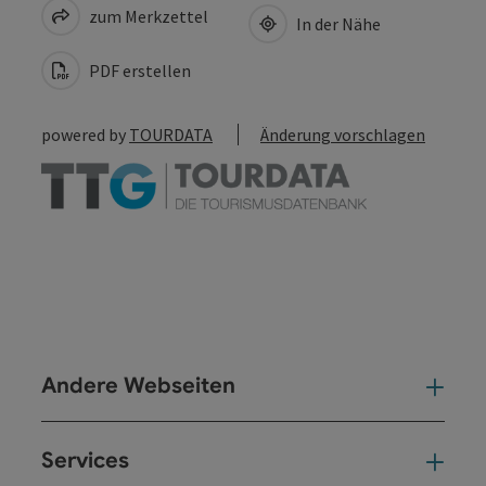
zum Merkzettel
In der Nähe
PDF erstellen
powered by
TOURDATA
Änderung vorschlagen
Andere Webseiten
And
Services
Ser