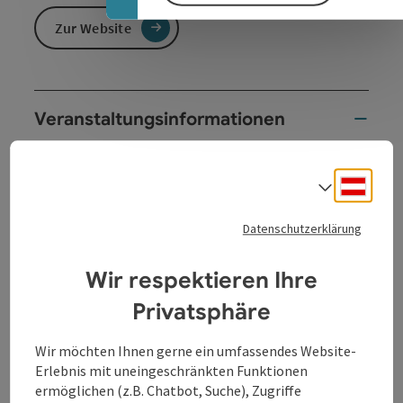
Zur Website
Veranstaltungsinformationen
Familien- Tanztheater für Kinder ab 5 Jahren.
Deuts
Im Feuerring des ewigen Lebens dreht sich Simbas
Sprach
Geschichte, begleiet von seiner Freundin Nala, den
weisen Affen Rafiki und ...dieses weltbekannte Walt-
Datenschutzerklärung
Disney-Märchen.
Wir respektieren Ihre
Dauer - ca. 55 Minuten
Privatsphäre
Wir möchten Ihnen gerne ein umfassendes Website-
Erlebnis mit uneingeschränkten Funktionen
Kontakt
ermöglichen (z.B. Chatbot, Suche), Zugriffe