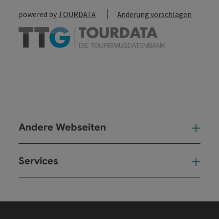
powered by
TOURDATA
Änderung vorschlagen
Andere Webseiten
And
Services
Ser