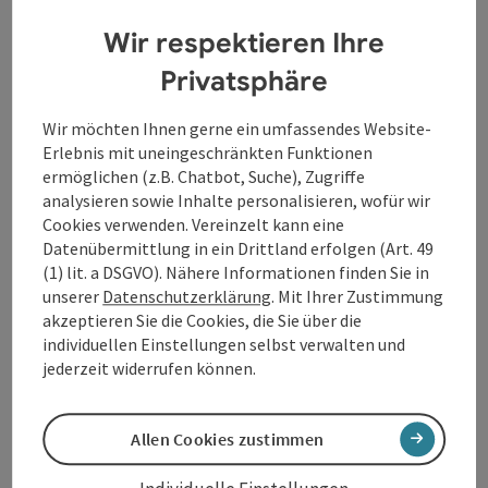
erscheint, betreten Schandmaul neue musikalische
Gewässer - mutiger, facettenreicher, emotionaler. Und
Wir respektieren Ihre
doch bleibt das, was die Münchner seit jeher
Privatsphäre
ausmacht, in jedem Ton spürbar: eingängige Melodien,
poetische und augenzwinkernde Texte, getragen von
Wir möchten Ihnen gerne ein umfassendes Website-
einem Sound, der Herz und Beine gleichermaßen
Erlebnis mit uneingeschränkten Funktionen
bewegt, so kraftvoll wie vertraut.
ermöglichen (z.B. Chatbot, Suche), Zugriffe
Angeführt von Kapitän Thomas Lindner, der gewohnt
analysieren sowie Inhalte personalisieren, wofür wir
souverän zwischen Gitarre und Keyboard pendelt,
Cookies verwenden. Vereinzelt kann eine
setzt die Band die Segel - flankiert vom
Datenübermittlung in ein Drittland erfolgen (Art. 49
charismatischen neuen Frontmann Till Herence, der
(1) lit. a DSGVO). Nähere Informationen finden Sie in
mit frischer Energie und markanter Stimme neue
unserer
Datenschutzerklärung
. Mit Ihrer Zustimmung
Impulse bringt. Gemeinsam laden sie ein, an Bord zu
akzeptieren Sie die Cookies, die Sie über die
kommen, den Alltag hinter sich zu lassen und mit
individuellen Einstellungen selbst verwalten und
ihnen um die Sterne zu segeln.
jederzeit widerrufen können.
Kontakt
Allen Cookies zustimmen