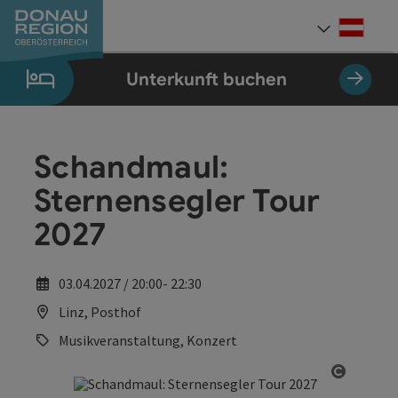
Accesskey
Accesskey
Accesskey
Accesskey
Accesskey
Accesskey
Zum Inhalt
Zur Navigation
Zum Seitenanfang
Zur Kontaktseite
Zum Impressum
Zur Startseite
[0]
[7]
[1]
[5]
[3]
[2]
Deut
Sprach
Unterkunft buchen
Schandmaul:
Sternensegler Tour
2027
03.04.2027 / 20:00- 22:30
Linz, Posthof
Musikveranstaltung, Konzert
Copyrig