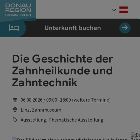
Accesskey
Accesskey
Accesskey
Accesskey
Accesskey
Accesskey
Zum Inhalt
Zur Navigation
Zum Seitenanfang
Zur Kontaktseite
Zum Impressum
Zur Startseite
[0]
[7]
[1]
[5]
[3]
[2]
Deut
Sprach
Unterkunft buchen
Die Geschichte der
Zahnheilkunde und
Zahntechnik
06.08.2026 / 09:00- 18:00 (
weitere Termine
)
Linz, Zahnmuseum
Ausstellung, Thematische Ausstellung