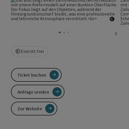
Copyri
nächst
Eintritt frei
Ticket buchen
Anfrage senden
Zur Website