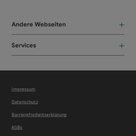
Andere Webseiten
And
Services
Ser
Impressum
Datenschutz
Barrierefreiheitserklärung
AGBs