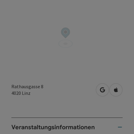
Rathausgasse 8
in Google Map
in Apple
4020
Linz
Veranstaltungsinformationen