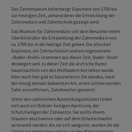
Das Zahnmuseum beherbergt Exponate von 1700 bis
zur heutigen Zeit, anhand derer die Entwicklung der
Zahnmedizin und Zahntechnik gezeigt wird.
Das Museum für Zahnmedizin soll dem Besucher einen
Überblick über die Entwicklung der Zahnmedizin von
ca. 1700 bis in die heutige Zeit geben. Die ältesten
Exponate, ein Zahnschlüssel und ein sogenannter
»Bader–Stuhl« stammen aus dieser Zeit, Bader–Stuhl
deswegen weil zu dieser Zeit die ärztliche Kunst
hauptsächlich von den Heilbadern betrieben wurde.
Aber auch hier gab es Spezialisten. Sie wurden, nach
der einzig damals bekannten Art, einen schmerzenden
Zahn zu entfernen, Zahnbrecher genannt.
Unter den zahlreichen Ausstellungsstücken findet
sich auch ein Bild der heiligen Apollonia, der
Schutzheiligen der Zahnärzte. Sie sollte ihrem
Glauben abschwören oder auf dem Scheiterhaufen
verbrannt werden. Als sie sich weigerte, wurden ihr die
Zähne ausgebrochen und als sie den Märtyrertod in