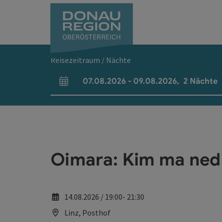
Accesskey
Accesskey
Accesskey
Accesskey
Accesskey
Accesskey
Zum Inhalt
Zur Navigation
Zum Seitenanfang
Zur Kontaktseite
Zum Impressum
Zur Startseite
[0]
[7]
[1]
[5]
[3]
[2]
Reisezeitraum / Nächte
07.08.2026
-
09.08.2026
,
2
Nächte
An- und Abreisefelder
Oimara: Kim ma ned 
14.08.2026 / 19:00- 21:30
Linz, Posthof