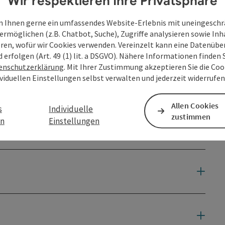
Wir respektieren Ihre Privatsphäre
wir darum, eigene Schlechtwetterbekleidung mitzunehmen.
n werden. Sollte eine Absage bereits im Vorfeld erkennbar
 Ihnen gerne ein umfassendes Website-Erlebnis mit uneingesch
thof-Homepage und auf unseren Social-Media-Kanälen
ermöglichen (z.B. Chatbot, Suche), Zugriffe analysieren sowie Inh
eren, wofür wir Cookies verwenden. Vereinzelt kann eine Datenübe
d erfolgen (Art. 49 (1) lit. a DSGVO). Nähere Informationen finden S
enschutzerklärung
. Mit Ihrer Zustimmung akzeptieren Sie die Cook
ividuellen Einstellungen selbst verwalten und jederzeit widerrufe
Allen Cookies
s
Individuelle
zustimmen
en
Einstellungen