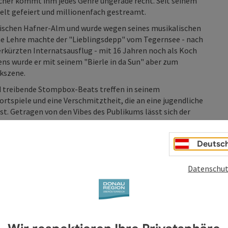
cher kommt ihm jedes Genre ungerade recht. Seit seinem
Welt gefeiert und millionenfach gestreamt.
imischen Hafner-Alm und wurde wegen seines musikalischen
ne Lehre machte der "Lieblingsdepp" vom Tegernsee - nach
rkürzten Internatsausflug - mit 16 Jahren noch als Koch
ns wurde er mit seinem "Bierle in da Sun" aber zum
kszene.
d treibende Stompbox-Beats treffen in seinem
rtspiele und eine Verschmitztheit, die an eine jugendliche
st. Getragen von den Vibes des Publikums lässt sich der
n Sinn treiben und besingt alles, was ihm das Leben und die
Deutsc
Cocktailschirm im Arsch" folgt "Wackelkontakt". "Es duad
nzerte…also "Kimm ma ned auf de Tour".
Datenschut
ords
schLuft-Bühne finden grundsätzlich bei jedem Wetter