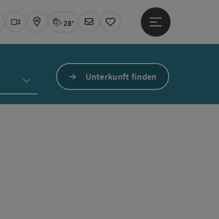
28°
Hauptmenü öffne
Aktuelles Wetter
Linz, Regenschauer
uchen
Webcams
Karte
Newsletter
Merkzettel
Unterkunft finden