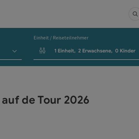
S
Einheit / Reiseteilnehmer
1
Einheit
,
2
Erwachsene
,
0
Kinder
Einheitenanzahl und Personenfelder
auf de Tour 2026