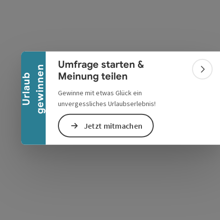
Banner einklappen
Umfrage starten &
n
Bann
Meinung teilen
U
r
l
a
u
b
g
e
w
i
n
n
e
s öffnen
 Maps öffnen
Gewinne mit etwas Glück ein
unvergessliches Urlaubserlebnis!
Jetzt mitmachen