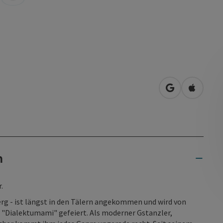
in Google Map
in Apple
n
.
erg - ist längst in den Tälern angekommen und wird von
 "Dialektumami" gefeiert. Als moderner Gstanzler,