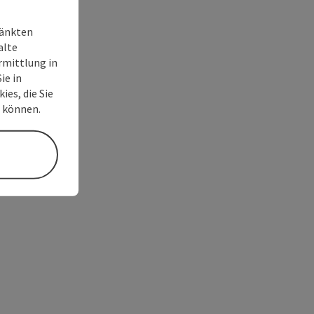
ränkten
alte
rmittlung in
ie in
ies, die Sie
n können.