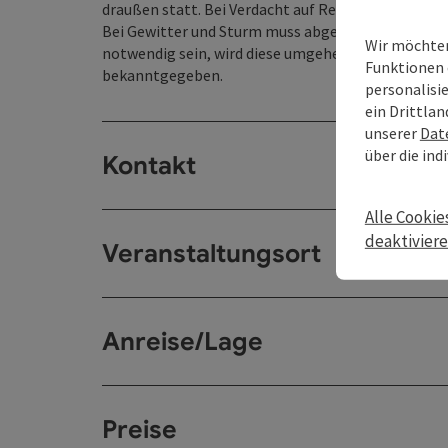
draußen statt. Bei Verdacht auf Regen ersuchen 
Bei Gewitter und Sturm muss abgesagt/abgebroche
Wir möchten
notwendig sein, wird diese umgehend auf der Pos
Funktionen 
bekanntgegeben.
personalisi
ein Drittlan
unserer
Dat
über die ind
Kontakt
Alle Cookie
deaktivier
Veranstaltungsort
Anreise/Lage
Preise