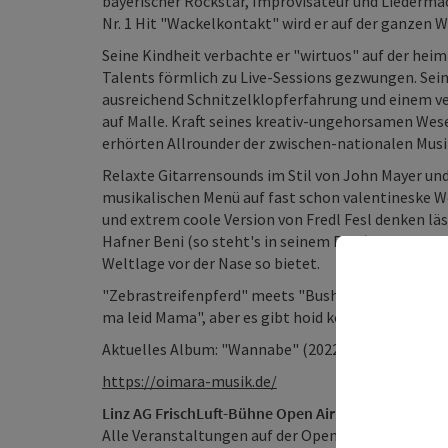
bayerischer Rockstar, Improvisateur und Liederma
Nr. 1 Hit "Wackelkontakt" wird er auf der ganzen 
Seine Kindheit verbachte er "wirtuos" auf der he
Talents förmlich zu Live-Sessions gezwungen. Sei
ausreichend Schnitzelklopferfahrung und einem ve
auf Malle. Kraft seines kreativ-ungehorsamen Wese
erhörten Allrounder der zwischen-nationalen Musi
Relaxte Gitarrensounds im Stil von John Mayer un
musikalischen Menü auf fast schon valentineske Wo
und extrem coole Version von Fredl Fesl denken läs
Hafner Beni (so steht's in seinem Pass) vom siebte
Weltlage vor der Nase so bietet.
"Zebrastreifenpferd" meets "Busheislparty" und "
ma leid Mama", aber es gibt hoid koane Wunschko
Aktuelles Album: "Wannabe" (2022), stereopolrec
https://oimara-musik.de/
Linz AG FrischLuft-Bühne Open Air
Alle Veranstaltungen auf der Open Air Linz AG Fri