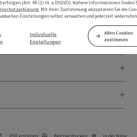
d erfolgen (Art. 49 (1) lit. a DSGVO). Nähere Informationen finden S
enschutzerklärung
. Mit Ihrer Zustimmung akzeptieren Sie die Cook
ividuellen Einstellungen selbst verwalten und jederzeit widerrufe
Allen Cookies
s
Individuelle
zustimmen
en
Einstellungen
PDF erstellen
Beitrag drucken
In der Nähe