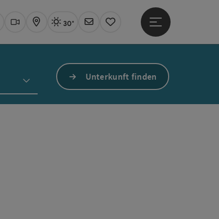
30°
Hauptmenü öffne
Aktuelles Wetter
Linz, sonnig
uchen
Webcams
Karte
Newsletter
Merkzettel
Unterkunft finden