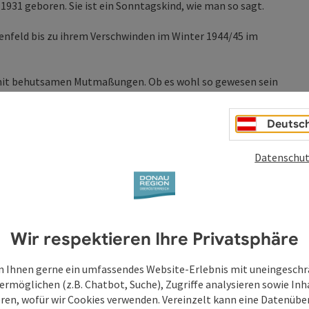
1931 geboren. Sie ist ein Sonntagskind, wie man so sagt.
enfeld bis zu ihrem Verschwinden im Winter 1944/45 im
 mit behutsamen Mutmaßungen. Ob es wohl so gewesen sein
Deutsc
r sowie feiner Sand prägen die Atmosphäre des Stücks und
Datenschut
Wir respektieren Ihre Privatsphäre
 Ihnen gerne ein umfassendes Website-Erlebnis mit uneingesch
ermöglichen (z.B. Chatbot, Suche), Zugriffe analysieren sowie Inh
eren, wofür wir Cookies verwenden. Vereinzelt kann eine Datenübe