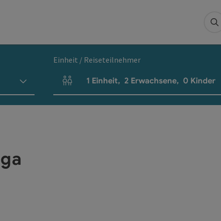
S
Einheit / Reiseteilnehmer
1
Einheit
,
2
Erwachsene
,
0
Kinder
Einheitenanzahl und Personenfelder
iga