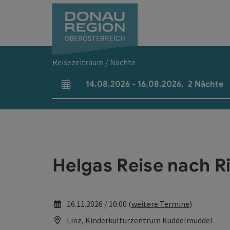
Accesskey
Accesskey
Accesskey
Accesskey
Accesskey
Accesskey
Zum Inhalt
Zur Navigation
Zum Seitenanfang
Zur Kontaktseite
Zum Impressum
Zur Startseite
[0]
[7]
[1]
[5]
[3]
[2]
Reisezeitraum / Nächte
14.08.2026
-
16.08.2026
,
2
Nächte
An- und Abreisefelder
Helgas Reise nach R
16.11.2026 / 10:00 (
weitere Termine
)
Linz, Kinderkulturzentrum Kuddelmuddel