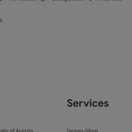
en
Services
ails of Austria
Donau-Shop