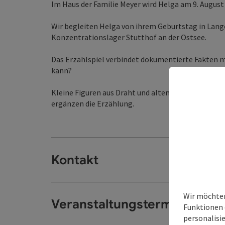
Im Haus der Familie Meyer wird Helga am 9. August 
Wir begleiten Helga von ihrem Geburtstag in Lang
Konzentrationslager Stutthof an der Ostsee.
Das Erzählspiel verbindet dokumentierte Fakten
kann?
Kleine Figuren aus Draht und altem Zeitungspapie
ergänzen die Erzählung.
Kontakt
Wir möchten
Veranstaltungstermin/e
Funktionen 
personalisi