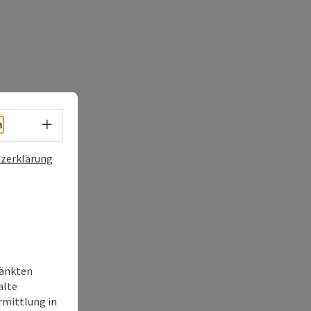
Sprachwahl - Menü öffnen
h
zerklärung
ränkten
alte
rmittlung in