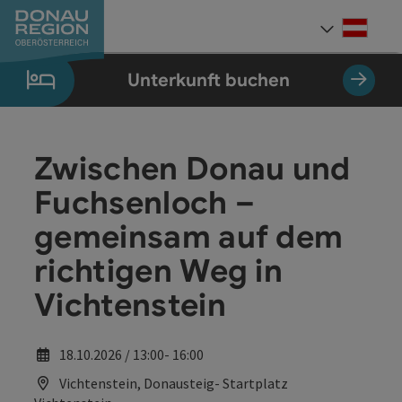
Accesskey
Accesskey
Accesskey
Accesskey
Accesskey
Accesskey
Zum Inhalt
Zur Navigation
Zum Seitenanfang
Zur Kontaktseite
Zum Impressum
Zur Startseite
[0]
[7]
[1]
[5]
[3]
[2]
Deut
Sprach
Unterkunft buchen
Zwischen Donau und
Fuchsenloch –
gemeinsam auf dem
richtigen Weg in
Vichtenstein
18.10.2026 / 13:00- 16:00
Vichtenstein, Donausteig- Startplatz