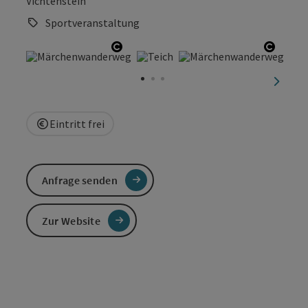
Vichtenstein
Sportveranstaltung
Copyright öffnen
Copyri
nächst
Eintritt frei
Anfrage senden
Zur Website