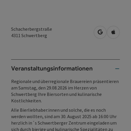
Schacherbergstraße
in Google Map
in Apple
4311
Schwertberg
Veranstaltungsinformationen
Regionale und überregionale Brauereien präsentieren
am Samstag, den 29.08.2026 im Herzen von
Schwertberg Ihre Biersorten und kulinarische
Köstlichkeiten.
Alle Bierliebhaber:innen und solche, die es noch
werden wollten, sind am 30. August 2025 ab 16:00 Uhr
herzlich in´s Schwertberger Zentrum eingeladen um
sich durch bierige und kulinarische Spezialitäten zu