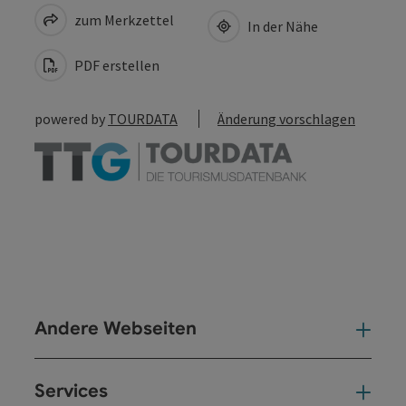
zum Merkzettel
In der Nähe
PDF erstellen
powered by
TOURDATA
Änderung vorschlagen
Andere Webseiten
And
Services
Ser