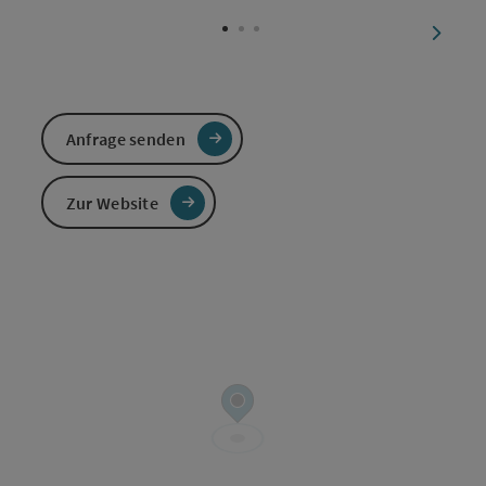
Copyri
nächst
Anfrage senden
Zur Website