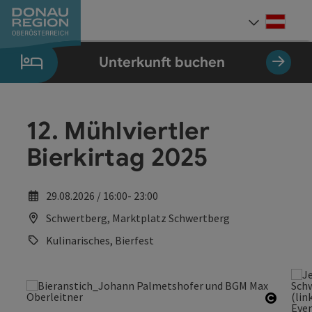
Accesskey
Accesskey
Accesskey
Accesskey
Accesskey
Accesskey
Zum Inhalt
Zur Navigation
Zum Seitenanfang
Zur Kontaktseite
Zum Impressum
Zur Startseite
[0]
[7]
[1]
[5]
[3]
[2]
Deut
Sprach
Unterkunft buchen
12. Mühlviertler
Bierkirtag 2025
29.08.2026 / 16:00- 23:00
Schwertberg, Marktplatz Schwertberg
Kulinarisches, Bierfest