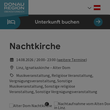
Accesskey
Accesskey
Accesskey
Accesskey
Accesskey
Accesskey
Zum Inhalt
Zur Navigation
Zum Seitenanfang
Zur Kontaktseite
Zum Impressum
Zur Startseite
[0]
[7]
[1]
[5]
[3]
[2]
Deut
Sprach
Unterkunft buchen
Nachtkirche
14.08.2026 / 20:00- 23:00 (
weitere Termine
)
Linz, Ignatiuskirche – Alter Dom
Musikveranstaltung, Religiöse Veranstaltung,
Vergnügungsveranstaltung, Sonstige
Musikveranstaltung, Sonstige religiöse
Veranstaltung, Sonstige Vergnügungsveranstaltung
Copyright öffnen