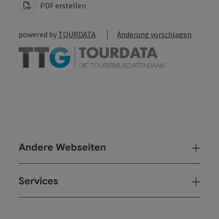
PDF erstellen
powered by
TOURDATA
Änderung vorschlagen
Andere Webseiten
And
Services
Ser