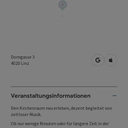
Domgasse 3
in Google Map
in Apple
4020
Linz
Veranstaltungsinformationen
Den Kirchenraum neu erleben, dezent begleitet von
zeitloser Musik.
Ob nur wenige Minuten oder für längere Zeit in der