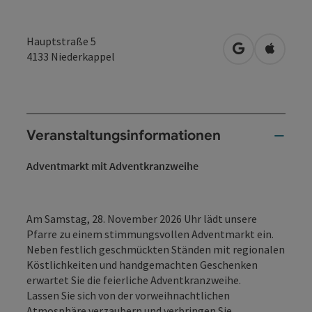
Hauptstraße 5
in Google Map
in Apple
4133
Niederkappel
Veranstaltungsinformationen
Adventmarkt mit Adventkranzweihe
Am Samstag, 28. November 2026 Uhr lädt unsere
Pfarre zu einem stimmungsvollen Adventmarkt ein.
Neben festlich geschmückten Ständen mit regionalen
Köstlichkeiten und handgemachten Geschenken
erwartet Sie die feierliche Adventkranzweihe.
Lassen Sie sich von der vorweihnachtlichen
Atmosphäre verzaubern und verbringen Sie