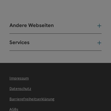
Andere Webseiten
And
Services
Ser
Impressum
Datenschutz
Barrierefreiheitserklärung
AGBs