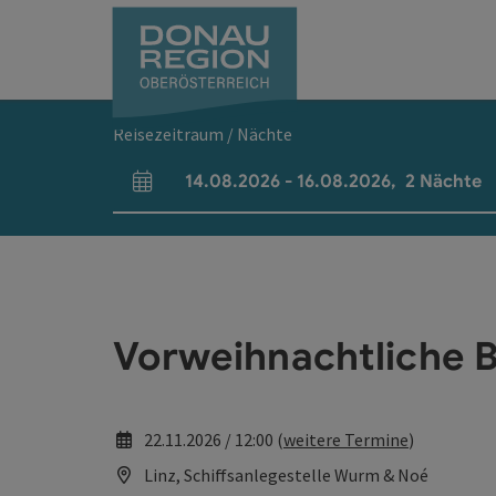
Accesskey
Accesskey
Accesskey
Accesskey
Accesskey
Accesskey
Zum Inhalt
Zur Navigation
Zum Seitenanfang
Zur Kontaktseite
Zum Impressum
Zur Startseite
[0]
[7]
[1]
[5]
[3]
[2]
Reisezeitraum / Nächte
14.08.2026
-
16.08.2026
,
2
Nächte
An- und Abreisefelder
Vorweihnachtliche B
22.11.2026 / 12:00 (
weitere Termine
)
Linz, Schiffsanlegestelle Wurm & Noé