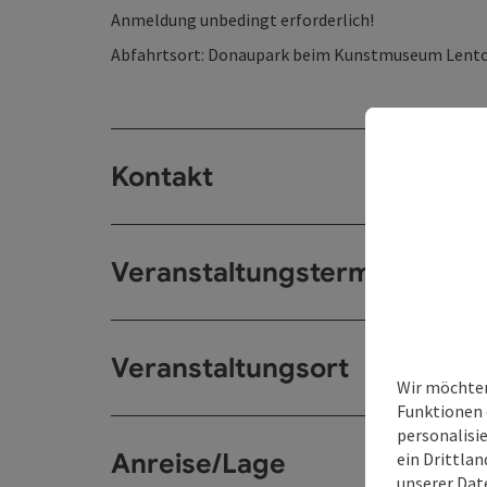
Anmeldung unbedingt erforderlich!
Abfahrtsort: Donaupark beim Kunstmuseum Lentos
Kontakt
Veranstaltungstermin/e
Veranstaltungsort
Wir möchten
Funktionen 
personalisi
Anreise/Lage
ein Drittlan
unserer
Dat