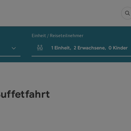
S
Einheit / Reiseteilnehmer
1
Einheit
,
2
Erwachsene
,
0
Kinder
Einheitenanzahl und Personenfelder
uffetfahrt