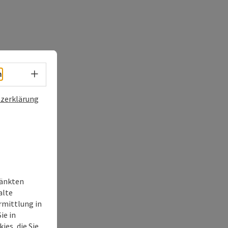
Sprachwahl - Menü öffnen
h
zerklärung
ränkten
alte
rmittlung in
ie in
ies, die Sie