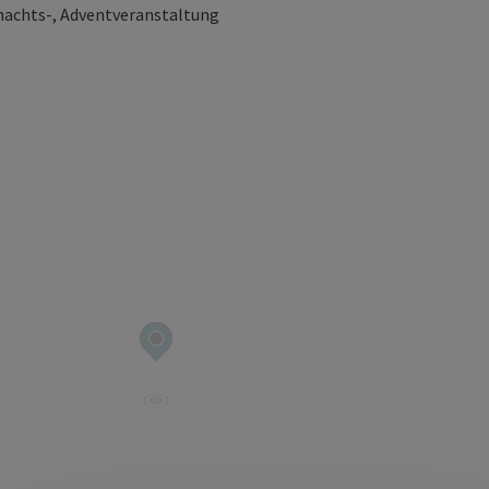
hnachts-, Adventveranstaltung
t öffnen