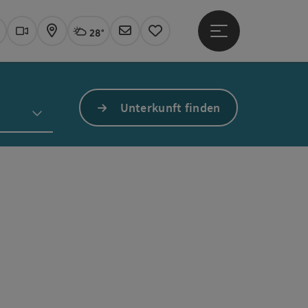
28°
Hauptmenü öffne
Aktuelles Wetter
Linz, wolkig
uchen
Webcams
Karte
Newsletter
Merkzettel
Unterkunft finden