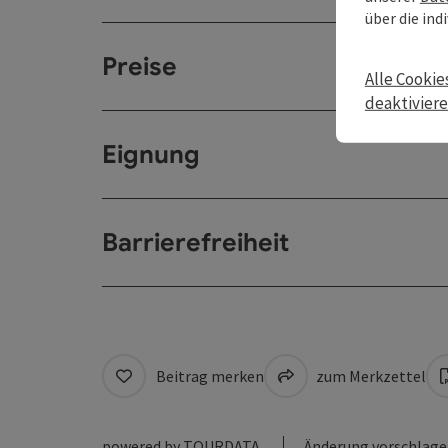
über die ind
Preise
Alle Cookie
deaktivier
Eignung
Barrierefreiheit
Beitrag merken
zum Merkzettel
powered by
TOURDATA
Änderung vorschlag