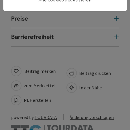
Anreise/Lage
Preise
Barrierefreiheit
Beitrag merken
Beitrag drucken
zum Merkzettel
In der Nähe
PDF erstellen
powered by
TOURDATA
Änderung vorschlagen