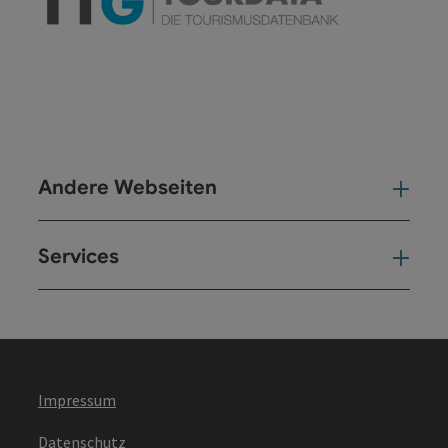
Andere Webseiten
And
Services
Ser
Impressum
Datenschutz