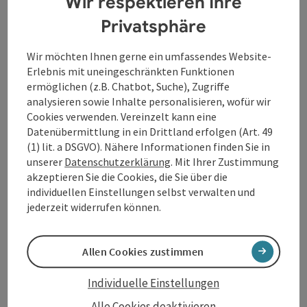
Wir respektieren Ihre
getragen haben und die Mode, die zu ihrer Zeit
Privatsphäre
vorherrschte.
Wir möchten Ihnen gerne ein umfassendes Website-
Für alle, die sich für Mode, Geschichte und Handwerk
Erlebnis mit uneingeschränkten Funktionen
interessieren. In unserem Schuhpflegeseminar "Was
ermöglichen (z.B. Chatbot, Suche), Zugriffe
sie schon immer über Schuhe wissen wollten" erleben
analysieren sowie Inhalte personalisieren, wofür wir
Sie Geschichte über das Handwerk und gemeinsam
Cookies verwenden. Vereinzelt kann eine
bringen wir ihre mitgebrachten Schuhe mit
Datenübermittlung in ein Drittland erfolgen (Art. 49
Insiderpflegetipps auf Hochglanz.
(1) lit. a DSGVO). Nähere Informationen finden Sie in
unserer
Datenschutzerklärung
. Mit Ihrer Zustimmung
akzeptieren Sie die Cookies, die Sie über die
Kontakt
individuellen Einstellungen selbst verwalten und
jederzeit widerrufen können.
Veranstaltungstermin/e
Allen Cookies zustimmen
Veranstaltungsort
Individuelle Einstellungen
Alle Cookies deaktivieren