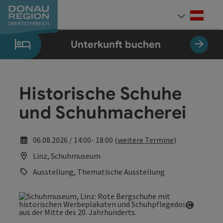
Accesskey
Accesskey
Accesskey
Accesskey
Accesskey
Accesskey
Zum Inhalt
Zur Navigation
Zum Seitenanfang
Zur Kontaktseite
Zum Impressum
Zur Startseite
[0]
[7]
[1]
[5]
[3]
[2]
Deut
Sprach
Unterkunft buchen
Historische Schuhe
und Schuhmacherei
06.08.2026 / 14:00- 18:00 (
weitere Termine
)
Linz, Schuhmuseum
Ausstellung, Thematische Ausstellung
Copyrig