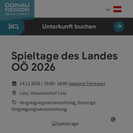
Accesskey
Accesskey
Accesskey
Accesskey
Accesskey
Accesskey
Zum Inhalt
Zur Navigation
Zum Seitenanfang
Zur Kontaktseite
Zum Impressum
Zur Startseite
[0]
[7]
[1]
[5]
[3]
[2]
Deut
Sprach
Unterkunft buchen
Spieltage des Landes
OÖ 2026
14.11.2026 / 10:00- 18:00 (
weitere Termine
)
Linz, Ursulinenhof Linz
Vergnügungsveranstaltung, Sonstige
Vergnügungsveranstaltung
Copyrig