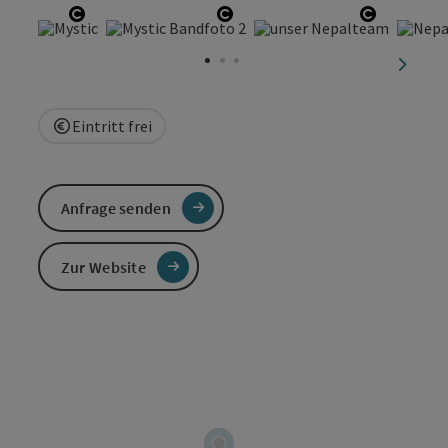
Copyright öffnen
Copyright öffnen
Copyright
nächst
Eintritt frei
Anfrage senden
Zur Website