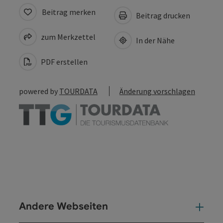
Beitrag merken
Beitrag drucken
zum Merkzettel
In der Nähe
PDF erstellen
powered by
TOURDATA
Änderung vorschlagen
Andere Webseiten
And