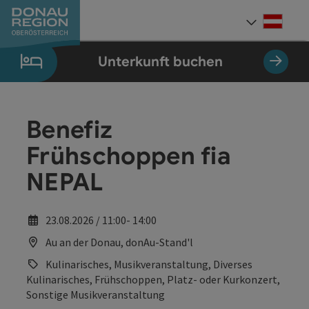
Accesskey
Accesskey
Accesskey
Accesskey
Accesskey
Accesskey
Zum Inhalt
Zur Navigation
Zum Seitenanfang
Zur Kontaktseite
Zum Impressum
Zur Startseite
[0]
[7]
[1]
[5]
[3]
[2]
Deut
Sprach
Unterkunft buchen
Benefiz
Frühschoppen fia
NEPAL
23.08.2026 / 11:00- 14:00
Au an der Donau, donAu-Stand'l
Kulinarisches, Musikveranstaltung, Diverses
Kulinarisches, Frühschoppen, Platz- oder Kurkonzert,
Sonstige Musikveranstaltung