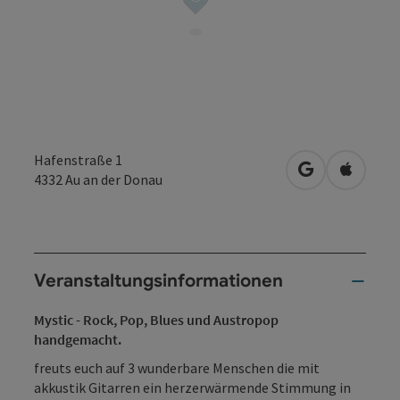
Hafenstraße 1
in Google Map
in Apple
4332
Au an der Donau
Veranstaltungsinformationen
Mystic - Rock, Pop, Blues und Austropop
handgemacht.
freuts euch auf 3 wunderbare Menschen die mit
akkustik Gitarren ein herzerwärmende Stimmung in