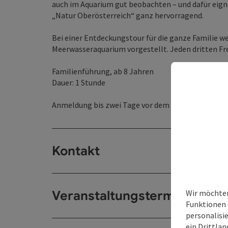
auch im Aquarium gut beobachten – und dafür eign
„Natur Oberösterreich“ ganz hervorragend.
Bei einer Entdeckungstour für die ganze Familie 
Meerwasseraquarium vorgestellt. Jeden dritten Fr
Familienführung, ab 8 Jahren
Dauer: 1 Stunde
Anmeldung bis zwei Tage vor dem Termin:
kulturv
Kontakt
Wir möchten
Veranstaltungstermin/e
Funktionen 
personalisi
ein Drittlan