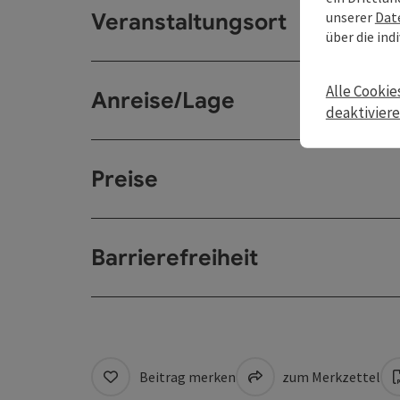
unserer
Dat
Veranstaltungsort
über die ind
Alle Cookie
Anreise/Lage
deaktivier
Preise
Barrierefreiheit
Beitrag merken
zum Merkzettel