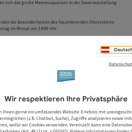
et sich das große Meeresaquarium in der Dauerausstellung
werden die Besonderheiten des faszinierenden Ökosystems
eitag im Monat um 14:00 Uhr.
Deutsc
ermittlung@ooelkg.at
, +43 732 7720 52222
Datenschut
Wir respektieren Ihre Privatsphäre
 Ihnen gerne ein umfassendes Website-Erlebnis mit uneingesch
ermöglichen (z.B. Chatbot, Suche), Zugriffe analysieren sowie Inh
eren, wofür wir Cookies verwenden. Vereinzelt kann eine Datenübe
d erfolgen (Art. 49 (1) lit. a DSGVO). Nähere Informationen finden S