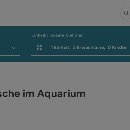
S
Einheit / Reiseteilnehmer
1
Einheit
,
2
Erwachsene
,
0
Kinder
Einheitenanzahl und Personenfelder
ische im Aquarium