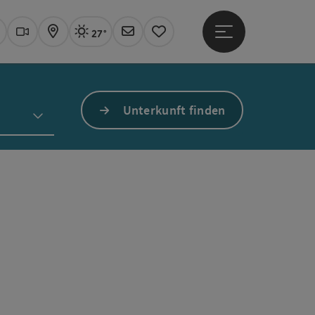
27°
Hauptmenü öffne
Aktuelles Wetter
Linz, sonnig
uchen
Webcams
Karte
Newsletter
Merkzettel
Unterkunft finden