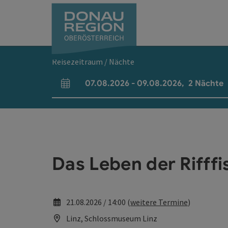
Accesskey
Accesskey
Accesskey
Accesskey
Accesskey
Accesskey
Zum Inhalt
Zur Navigation
Zum Seitenanfang
Zur Kontaktseite
Zum Impressum
Zur Startseite
[0]
[7]
[1]
[5]
[3]
[2]
Reisezeitraum / Nächte
07.08.2026
-
09.08.2026
,
2
Nächte
An- und Abreisefelder
Das Leben der Rifff
21.08.2026 / 14:00 (
weitere Termine
)
Linz, Schlossmuseum Linz