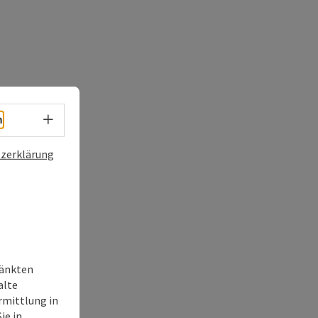
Sprachwahl - Menü öffnen
h
zerklärung
ränkten
alte
rmittlung in
ie in