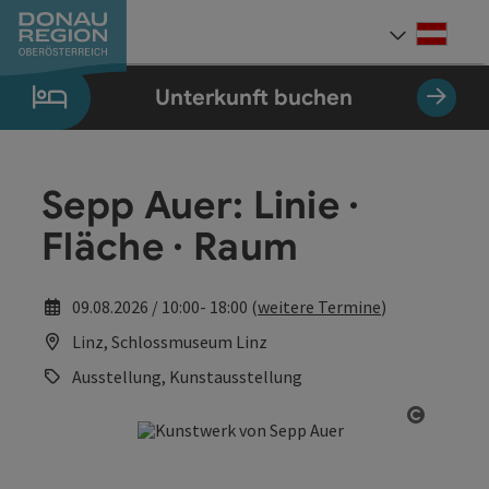
Accesskey
Accesskey
Accesskey
Accesskey
Accesskey
Accesskey
Zum Inhalt
Zur Navigation
Zum Seitenanfang
Zur Kontaktseite
Zum Impressum
Zur Startseite
[0]
[7]
[1]
[5]
[3]
[2]
Deut
Sprach
Unterkunft buchen
Sepp Auer: Linie ·
Fläche · Raum
09.08.2026 / 10:00- 18:00 (
weitere Termine
)
Linz, Schlossmuseum Linz
Ausstellung, Kunstausstellung
Copyrig