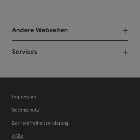
Andere Webseiten
And
Services
Ser
Impressum
Datenschutz
Barrierefreiheitserklärung
AGBs