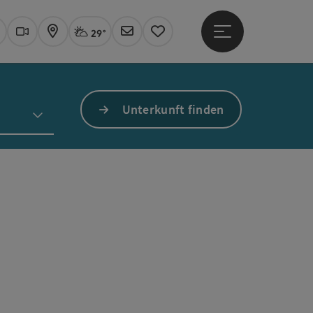
29°
Hauptmenü öffne
Aktuelles Wetter
Linz, stark bewölkt
uchen
Webcams
Karte
Newsletter
Merkzettel
Unterkunft finden