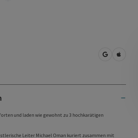
in Google Map
in Apple
n
Pforten und laden wie gewohnt zu 3 hochkarätigen
nstlerische Leiter Michael Oman kuriert zusammen mit