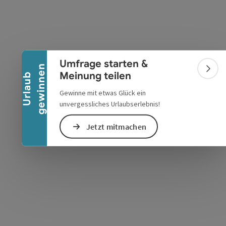
Banner einklappen
Umfrage starten &
n
Bann
Meinung teilen
U
r
l
a
u
b
g
e
w
i
n
n
e
Gewinne mit etwas Glück ein
s öffnen
 Maps öffnen
unvergessliches Urlaubserlebnis!
Jetzt mitmachen