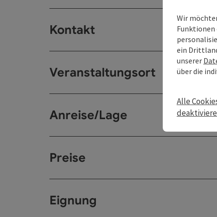
Wir möchten
Kontakt
Funktionen 
personalisi
ein Drittlan
unserer
Dat
Veranstaltungsort
über die ind
Alle Cookie
deaktivier
Anreise/Lage
Preise
Eignung