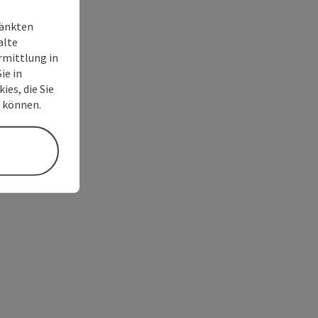
ränkten
alte
rmittlung in
ie in
ies, die Sie
n können.