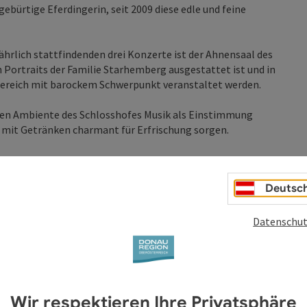
ebürtige Eferdingerin, seit 2009 diese edle und feine
ährlich stattfindenden drei Konzerte ist der Ahnensaal des
n Portraits der Familie Starhemberg ausgestattet ist und in
reich mit barockem Schwerpunkt veranstaltet werden.
ften Ambiente des Schlosshofes Musik als Einstimmung
g mit Getränken charmant für Erfrischung sorgen.
!
Deutsc
ANY
Datenschut
al
aal
Wir respektieren Ihre Privatsphäre