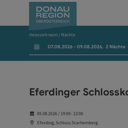
Accesskey
Accesskey
Accesskey
Accesskey
Accesskey
Accesskey
Zum Inhalt
Zur Navigation
Zum Seitenanfang
Zur Kontaktseite
Zum Impressum
Zur Startseite
[0]
[7]
[1]
[5]
[3]
[2]
Reisezeitraum / Nächte
07.08.2026
-
09.08.2026
,
2
Nächte
An- und Abreisefelder
Eferdinger Schlossk
05.08.2026 / 19:00- 22:00
Eferding, Schloss Starhemberg