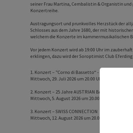
seiner Frau Martina, Cembalistin & Organistin und g
Konzertreihe.
Austragungsort und prunkvolles Herzstück der allj
Schlosses aus dem Jahre 1680, der mit historische
welchem die Konzerte im kammermusikalischen Be
Vor jedem Konzert wird ab 19:00 Uhr im zauberha
erklingen, dazu wird der Soroptimist Club Eferdin
1. Konzert – "Corno di Bassetto“ - Clarinet surprise
Mittwoch, 29. Juli 2026 um 20.00 Uhr im Ahnensaal
2. Konzert – 25 Jahre AUSTRIAN BAROQUE COMP
Mittwoch, 5. August 2026 um 20.00 Uhr im Ahnensa
3. Konzert – SWISS CONNECTION
Mittwoch, 12. August 2026 um 20.00 Uhr im Ahnens