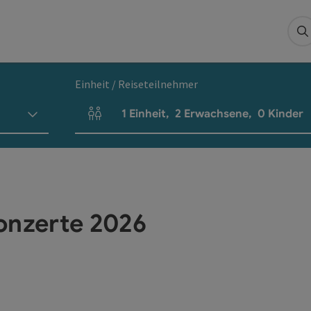
S
Einheit / Reiseteilnehmer
1
Einheit
,
2
Erwachsene
,
0
Kinder
Einheitenanzahl und Personenfelder
onzerte 2026