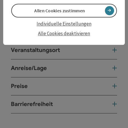
Ausklang am Schiff bis 23:00 Uhr
Allen Cookies zustimmen
Anmeldung:
http://www.oegeg.at
Individuelle Einstellungen
Kontakt
Alle Cookies deaktivieren
Veranstaltungsort
Anreise/Lage
Preise
Barrierefreiheit