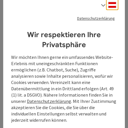
Deuts
Sprach
Open-Air-Ereignis Europas bei freiem Eintritt. Bis zu
100 000 Menschen strömen alljährlich in den
Donaupark, um dieses Gesamtkunstwerk aus
Datenschutzerklärung
szenischer Darbietung, Text, Musik, Licht und vielen
anderen Gestaltungsmitteln zu bewundern. Die Donau
Wir respektieren Ihre
ist dabei stets miteinbezogen, ihre Wellen werden
Privatsphäre
ebenso zur Bühne wie ihr Ufer. Namhafte
Künstler*innen aus verschiedenen Genres haben die
Linzer Klangwolke bereits gestaltet. Sie alle haben es
Wir möchten Ihnen gerne ein umfassendes Website-
verstanden, den Donaupark auf individuelle Weise zu
Erlebnis mit uneingeschränkten Funktionen
bespielen und ihre jeweiligen Klangwolken mit ihrer
ermöglichen (z.B. Chatbot, Suche), Zugriffe
persönlichen Handschrift zu prägen.
analysieren sowie Inhalte personalisieren, wofür wir
Cookies verwenden. Vereinzelt kann eine
Fahrt- und Standveranstaltung!
Datenübermittlung in ein Drittland erfolgen (Art. 49
(1) lit. a DSGVO). Nähere Informationen finden Sie in
Einstieg Linz/ Urfahr ab 16:00 Uhr, Abfahrt 17:00 Uhr,
unserer
Datenschutzerklärung
. Mit Ihrer Zustimmung
Ankunft in Linz/Urfahr um 19:00 Uhr
akzeptieren Sie die Cookies, die Sie über die
individuellen Einstellungen selbst verwalten und
Beginn der Klangwolke um 20:30 Uhr
jederzeit widerrufen können.