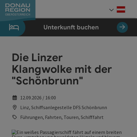
Accesskey
Accesskey
Accesskey
Accesskey
Accesskey
Accesskey
Zum Inhalt
Zur Navigation
Zum Seitenanfang
Zur Kontaktseite
Zum Impressum
Zur Startseite
[0]
[7]
[1]
[5]
[3]
[2]
Deut
Sprach
Unterkunft buchen
Die Linzer
Klangwolke mit der
"Schönbrunn"
12.09.2026 / 16:00
Linz, Schiffsanlegestelle DFS Schönbrunn
Führungen, Fahrten, Touren, Schifffahrt