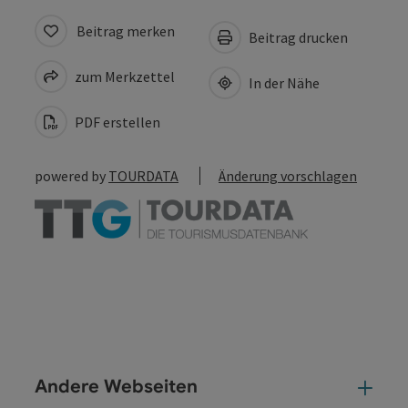
Beitrag merken
Beitrag drucken
zum Merkzettel
In der Nähe
PDF erstellen
powered by
TOURDATA
Änderung vorschlagen
Andere Webseiten
And