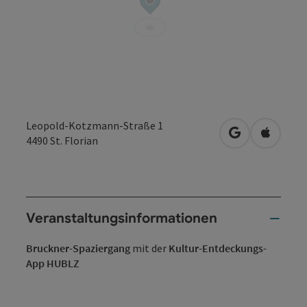
Leopold-Kotzmann-Straße 1
in Google Map
in Apple
4490
St. Florian
Veranstaltungsinformationen
Bruckner-Spaziergang
mit der
Kultur-Entdeckungs-
App HUBLZ