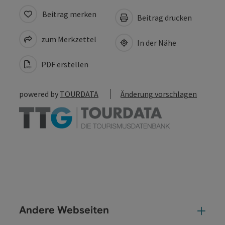
Beitrag merken
Beitrag drucken
zum Merkzettel
In der Nähe
PDF erstellen
powered by
TOURDATA
Änderung vorschlagen
Andere Webseiten
And