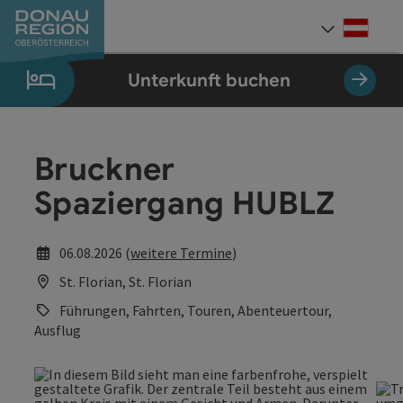
Accesskey
Accesskey
Accesskey
Accesskey
Accesskey
Accesskey
Zum Inhalt
Zur Navigation
Zum Seitenanfang
Zur Kontaktseite
Zum Impressum
Zur Startseite
[0]
[7]
[1]
[5]
[3]
[2]
Deut
Sprach
Unterkunft buchen
Bruckner
Spaziergang HUBLZ
06.08.2026 (
weitere Termine
)
St. Florian, St. Florian
Führungen, Fahrten, Touren, Abenteuertour,
Ausflug