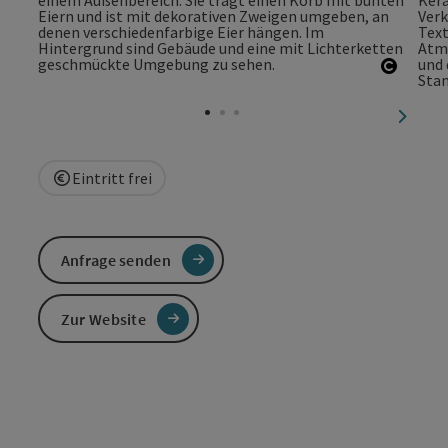
Copyri
nächst
Eintritt frei
Anfrage senden
Zur Website