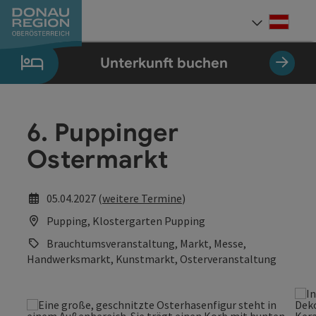
Accesskey
Accesskey
Accesskey
Accesskey
Accesskey
Accesskey
Zum Inhalt
Zur Navigation
Zum Seitenanfang
Zur Kontaktseite
Zum Impressum
Zur Startseite
[0]
[7]
[1]
[5]
[3]
[2]
Deut
Sprach
Unterkunft buchen
6. Puppinger
Ostermarkt
05.04.2027 (
weitere Termine
)
Pupping, Klostergarten Pupping
Brauchtumsveranstaltung, Markt, Messe,
Handwerksmarkt, Kunstmarkt, Osterveranstaltung