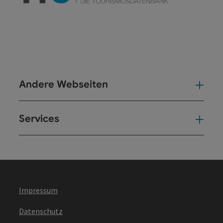
Andere Webseiten
And
Services
Ser
Impressum
Datenschutz