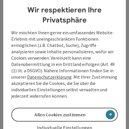
Linz - ihre Schicksale und Lebensgeschichten.
Wir respektieren Ihre
Die Hermann Göring Werke haben die Stadt Linz
baulich und wirtschaftlich geprägt. Sie haben das
Privatsphäre
soziale Gefüge der Stadt nachhaltig verändert. Die
Spuren, die im öffentlichen Raum hinterlassen
Wir möchten Ihnen gerne ein umfassendes Website-
wurden, sind heute noch offensichtlich. Die
Erlebnis mit uneingeschränkten Funktionen
Auswirkungen auf die Opfer von einst, der
ermöglichen (z.B. Chatbot, Suche), Zugriffe
Zwangscharakter und das Ausmaß des
analysieren sowie Inhalte personalisieren, wofür wir
Arbeitseinsatzes hingegen wurden lange Zeit
Cookies verwenden. Vereinzelt kann eine
verdrängt und sind im allgemeinen Bewusstsein so
Datenübermittlung in ein Drittland erfolgen (Art. 49
gut wie nicht präsent. Das zu verändern, ist ein
(1) lit. a DSGVO). Nähere Informationen finden Sie in
zentrales Anliegen dieses Museums.
unserer
Datenschutzerklärung
. Mit Ihrer Zustimmung
akzeptieren Sie die Cookies, die Sie über die
individuellen Einstellungen selbst verwalten und
Kontakt
jederzeit widerrufen können.
Veranstaltungstermin/e
Allen Cookies zustimmen
Individuelle Einstellungen