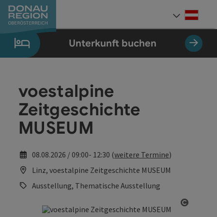
Accesskey
Accesskey
Accesskey
Accesskey
Accesskey
Accesskey
Zum Inhalt
Zur Navigation
Zum Seitenanfang
Zur Kontaktseite
Zum Impressum
Zur Startseite
[0]
[7]
[1]
[5]
[3]
[2]
Deut
Sprach
Unterkunft buchen
voestalpine
Zeitgeschichte
MUSEUM
08.08.2026 / 09:00- 12:30 (
weitere Termine
)
Linz, voestalpine Zeitgeschichte MUSEUM
Ausstellung, Thematische Ausstellung
Copyrig