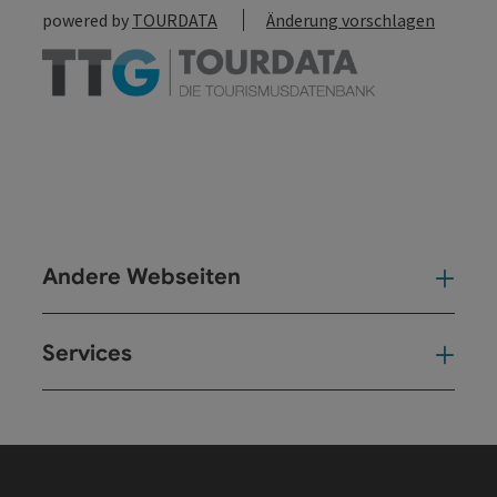
powered by
TOURDATA
Änderung vorschlagen
Andere Webseiten
And
Services
Ser