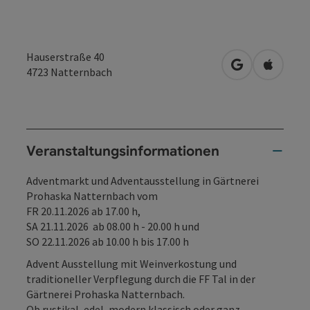
Hauserstraße 40
in Google Map
in Apple
4723
Natternbach
Veranstaltungsinformationen
Adventmarkt und Adventausstellung in Gärtnerei
Prohaska Natternbach vom
FR 20.11.2026 ab 17.00 h,
SA 21.11.2026 ab 08.00 h - 20.00 h und
SO 22.11.2026 ab 10.00 h bis 17.00 h
Advent Ausstellung mit Weinverkostung und
traditioneller Verpflegung durch die FF Tal in der
Gärtnerei Prohaska Natternbach.
Ob rustikal, edel, modern klassisch oder ganz