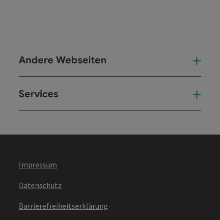
Andere Webseiten
And
Services
Ser
Impressum
Datenschutz
Barrierefreiheitserklärung