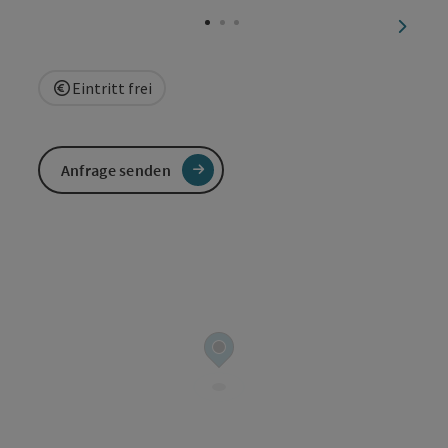
Copyright öffnen
nächst
Eintritt frei
Anfrage senden