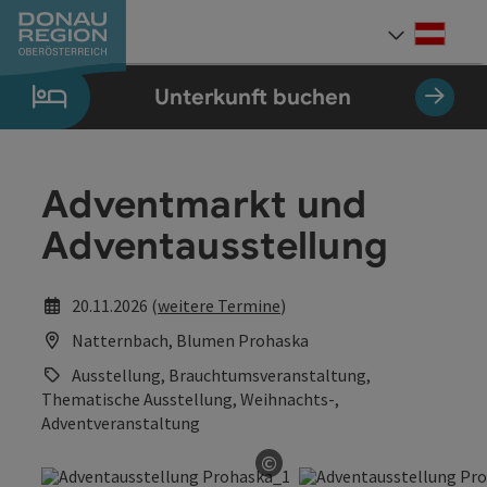
Accesskey
Accesskey
Accesskey
Accesskey
Accesskey
Accesskey
Zum Inhalt
Zur Navigation
Zum Seitenanfang
Zur Kontaktseite
Zum Impressum
Zur Startseite
[0]
[7]
[1]
[5]
[3]
[2]
Deut
Sprach
Unterkunft buchen
Adventmarkt und
Adventausstellung
20.11.2026 (
weitere Termine
)
Natternbach, Blumen Prohaska
Ausstellung, Brauchtumsveranstaltung,
Thematische Ausstellung, Weihnachts-,
Adventveranstaltung
©