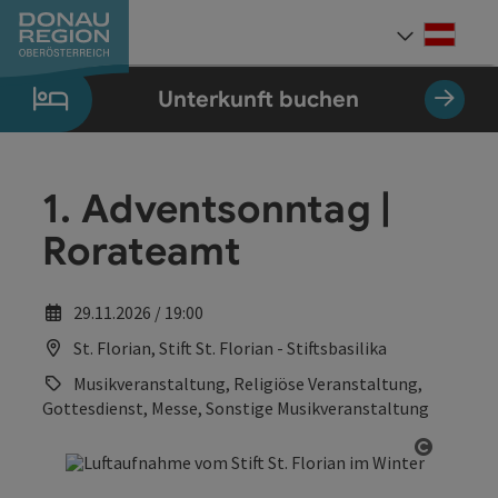
Accesskey
Accesskey
Accesskey
Accesskey
Accesskey
Accesskey
Zum Inhalt
Zur Navigation
Zum Seitenanfang
Zur Kontaktseite
Zum Impressum
Zur Startseite
[0]
[7]
[1]
[5]
[3]
[2]
Deut
Sprach
Unterkunft buchen
1. Adventsonntag |
Rorateamt
29.11.2026 / 19:00
St. Florian, Stift St. Florian - Stiftsbasilika
Musikveranstaltung, Religiöse Veranstaltung,
Gottesdienst, Messe, Sonstige Musikveranstaltung
Copyrig