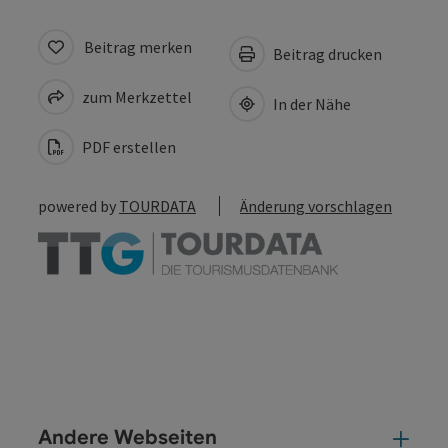
Beitrag merken
Beitrag drucken
zum Merkzettel
In der Nähe
PDF erstellen
powered by
TOURDATA
Änderung vorschlagen
Andere Webseiten
And