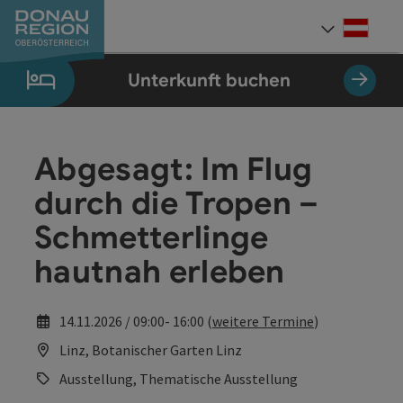
Accesskey
Accesskey
Accesskey
Accesskey
Accesskey
Accesskey
Zum Inhalt
Zur Navigation
Zum Seitenanfang
Zur Kontaktseite
Zum Impressum
Zur Startseite
[0]
[7]
[1]
[5]
[3]
[2]
Deut
Sprach
Unterkunft buchen
Abgesagt: Im Flug
durch die Tropen –
Schmetterlinge
hautnah erleben
14.11.2026 / 09:00- 16:00 (
weitere Termine
)
Linz, Botanischer Garten Linz
Ausstellung, Thematische Ausstellung