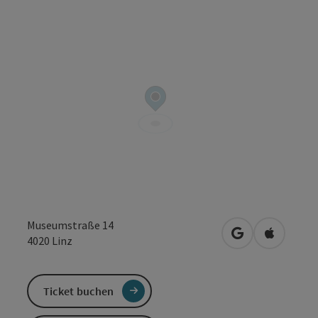
Museumstraße 14
in Google Maps
in Apple 
4020
Linz
Ticket buchen