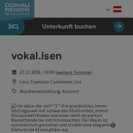
Accesskey
Accesskey
Accesskey
Accesskey
Accesskey
Accesskey
Zum Inhalt
Zur Navigation
Zum Seitenanfang
Zur Kontaktseite
Zum Impressum
Zur Startseite
[0]
[7]
[1]
[5]
[3]
[2]
Deut
Sprach
Unterkunft buchen
vokal.isen
27.11.2026 / 19:00 (
weitere Termine
)
Linz, Francisco Carolinum Linz
Musikveranstaltung, Konzert
Copyrig