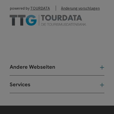
powered by
TOURDATA
Änderung vorschlagen
Andere Webseiten
And
Services
Ser