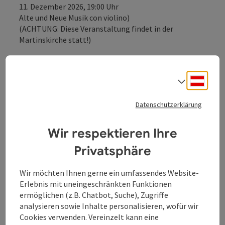
11. Dezember 2026, 19:00 Uhr
Alte und Neue Musik con violino)
(ACHTUNG: Diese Veranstaltung findet in der
Martinskirche statt!)
31. Jänner 2027
Motten und Kantaten von Johann Sebastian Bach
Deuts
Sprach
(ACHTUNG: Diese Veranstaltung findet in der Martin-
Luther-Kirche statt!)
Datenschutzerklärung
3. März 2027, 19:00 Uhr
Hugo Wolf: Lieder nach Texten von Johann Wolfgang
Wir respektieren Ihre
von Goethe
Privatsphäre
3. Juni 2027, 19:00 Uhr
La Regata Veneziana
Wir möchten Ihnen gerne ein umfassendes Website-
Belcanto a due
Erlebnis mit uneingeschränkten Funktionen
ermöglichen (z.B. Chatbot, Suche), Zugriffe
analysieren sowie Inhalte personalisieren, wofür wir
Cookies verwenden. Vereinzelt kann eine