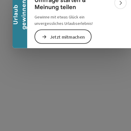
Umfrage starten &
n
Bann
Meinung teilen
U
r
l
a
u
b
g
e
w
i
n
n
e
Gewinne mit etwas Glück ein
unvergessliches Urlaubserlebnis!
Jetzt mitmachen
s öffnen
 Maps öffnen