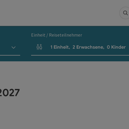
S
Einheit / Reiseteilnehmer
1
Einheit
,
2
Erwachsene
,
0
Kinder
Einheitenanzahl und Personenfelder
 2027