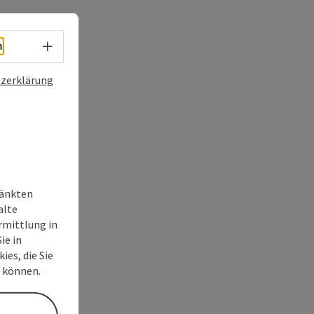
Sprachwahl - Menü öffnen
h
zerklärung
ränkten
alte
rmittlung in
ie in
ies, die Sie
n können.