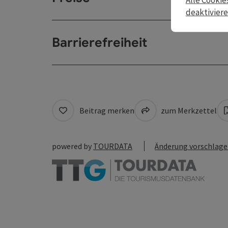
deaktivier
Barrierefreiheit
Beitrag merken
zum Merkzettel
powered by
TOURDATA
Änderung vorschlag