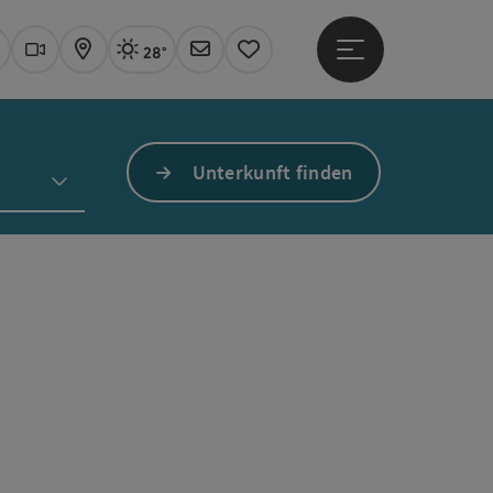
28°
Hauptmenü öffne
Aktuelles Wetter
Linz, sonnig
uchen
Webcams
Karte
Newsletter
Merkzettel
Unterkunft finden