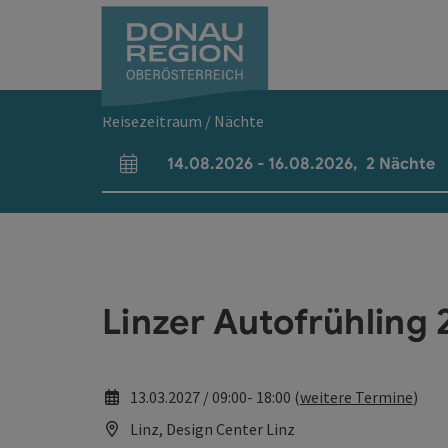
Accesskey
Accesskey
Accesskey
Accesskey
Accesskey
Accesskey
Zum Inhalt
Zur Navigation
Zum Seitenanfang
Zur Kontaktseite
Zum Impressum
Zur Startseite
[0]
[7]
[1]
[5]
[3]
[2]
Reisezeitraum / Nächte
14.08.2026
-
16.08.2026
,
2
Nächte
An- und Abreisefelder
Linzer Autofrühling
13.03.2027 / 09:00- 18:00 (
weitere Termine
)
Linz, Design Center Linz