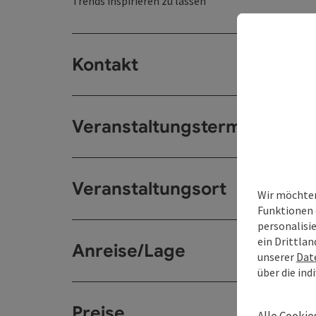
Trends inspirieren zu lassen
Kontakt
Veranstaltungstermin/e
Veranstaltungsort
Wir möchten
Funktionen 
personalisi
ein Drittlan
Anreise/Lage
unserer
Dat
über die ind
Preise
Alle Cookie