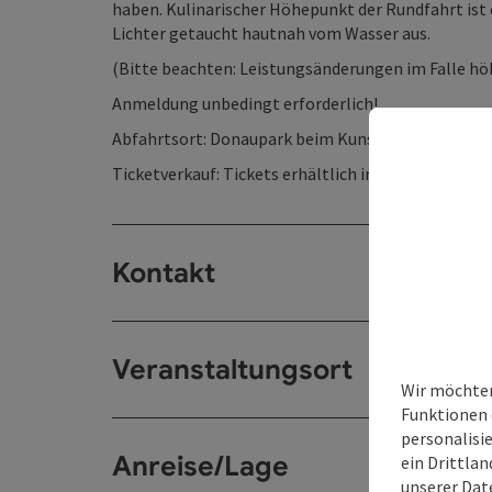
haben. Kulinarischer Höhepunkt der Rundfahrt ist 
Lichter getaucht hautnah vom Wasser aus.
(Bitte beachten: Leistungsänderungen im Falle höh
Anmeldung unbedingt erforderlich!
Abfahrtsort: Donaupark beim Kunstmuseum Lentos
Ticketverkauf: Tickets erhältlich im Webshop auf
Kontakt
Veranstaltungsort
Wir möchten
Funktionen 
personalisi
Anreise/Lage
ein Drittlan
unserer
Dat