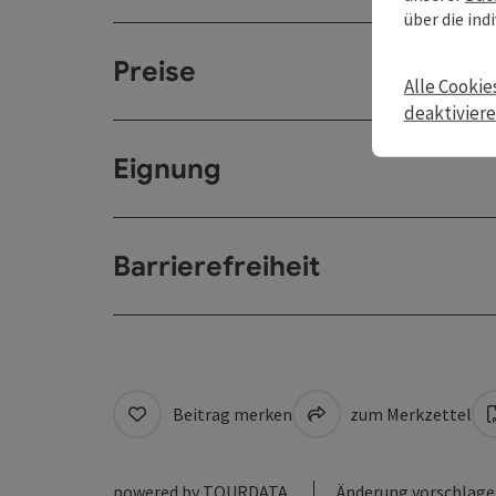
über die ind
Preise
Alle Cookie
deaktivier
Eignung
Barrierefreiheit
Beitrag merken
zum Merkzettel
powered by
TOURDATA
Änderung vorschlag