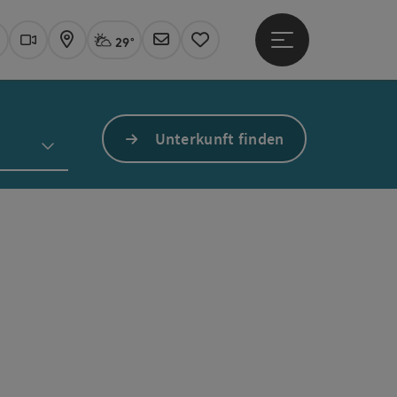
29°
Hauptmenü öffne
Aktuelles Wetter
Linz, stark bewölkt
uchen
Webcams
Karte
Newsletter
Merkzettel
Unterkunft finden