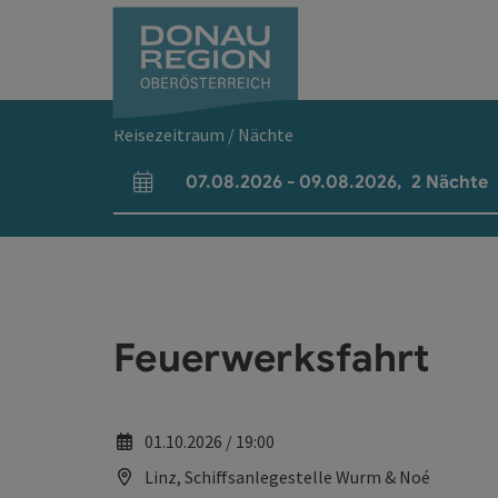
Accesskey
Accesskey
Accesskey
Accesskey
Accesskey
Accesskey
Zum Inhalt
Zur Navigation
Zum Seitenanfang
Zur Kontaktseite
Zum Impressum
Zur Startseite
[0]
[7]
[1]
[5]
[3]
[2]
Reisezeitraum / Nächte
07.08.2026
-
09.08.2026
,
2
Nächte
An- und Abreisefelder
Feuerwerksfahrt
01.10.2026 / 19:00
Linz, Schiffsanlegestelle Wurm & Noé