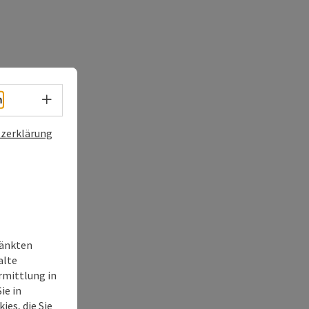
Sprachwahl - Menü öffnen
h
zerklärung
ränkten
alte
rmittlung in
ie in
ies, die Sie