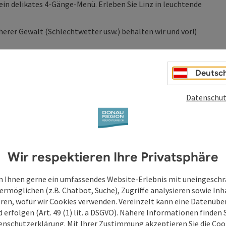
ein delikates 4-Gänge-Menü. Erleben Sie Linz in leuchtende
erer Gewalt (Schlechtwetter usw.) behalten wir und vor!)
, Anlegestelle Wurm & Noé in Linz
Deutsc
www.donauschifffahrt.eu
Datenschut
Wir respektieren Ihre Privatsphäre
 Ihnen gerne ein umfassendes Website-Erlebnis mit uneingesch
ermöglichen (z.B. Chatbot, Suche), Zugriffe analysieren sowie Inh
eren, wofür wir Cookies verwenden. Vereinzelt kann eine Datenübe
d erfolgen (Art. 49 (1) lit. a DSGVO). Nähere Informationen finden S
enschutzerklärung
. Mit Ihrer Zustimmung akzeptieren Sie die Cook