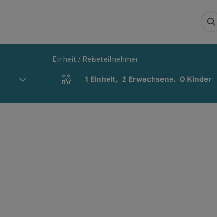
S
Einheit / Reiseteilnehmer
1
Einheit
,
2
Erwachsene
,
0
Kinder
Einheitenanzahl und Personenfelder