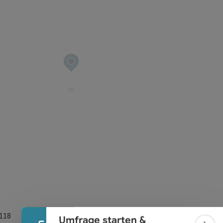
Banner einklappen
 118
Umfrage starten &