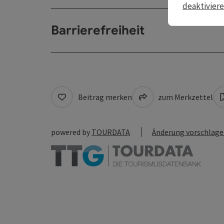
deaktivier
Barrierefreiheit
Beitrag merken
zum Merkzettel
powered by
TOURDATA
Änderung vorschlag