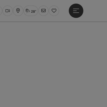
28°
Hauptmenü öffne
Aktuelles Wetter
Linz, Sprühregen
uchen
Webcams
Karte
Newsletter
Merkzettel
ht öffnen