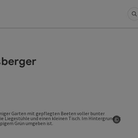
S
sberger
©
Copyrig