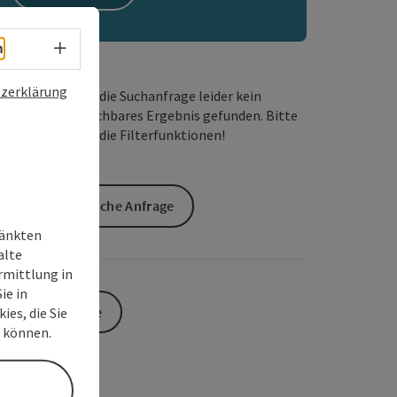
Sprachwahl - Menü öffnen
h
zerklärung
Wir haben für die Suchanfrage leider kein
passendes buchbares Ergebnis gefunden. Bitte
verändern Sie die Filterfunktionen!
Unverbindliche Anfrage
ränkten
alte
rmittlung in
ie in
Zur Website
ies, die Sie
n können.