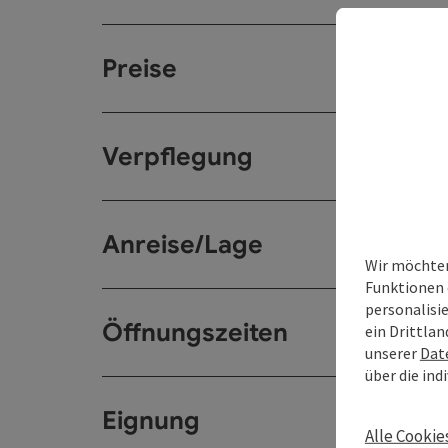
Preise
Verpflegung
Anreise/Lage
Wir möchten
Funktionen 
personalisi
Öffnungszeiten
ein Drittlan
unserer
Dat
über die ind
Eignung
Alle Cookie