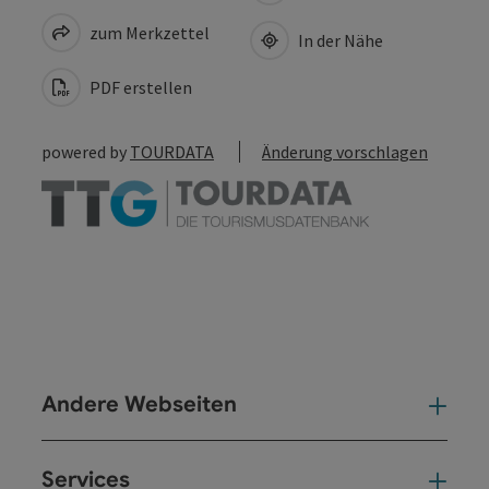
zum Merkzettel
In der Nähe
PDF erstellen
powered by
TOURDATA
Änderung vorschlagen
Andere Webseiten
And
Services
Ser