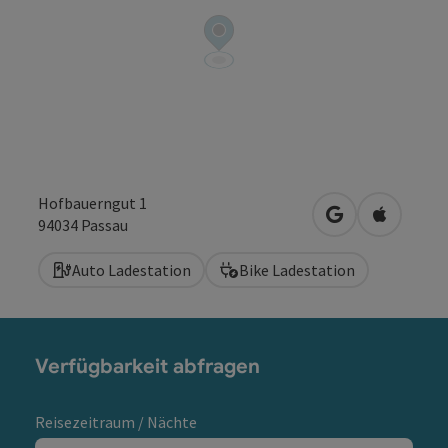
Hofbauerngut 1
in Google Maps
in Apple 
94034
Passau
Auto Ladestation
Bike Ladestation
Verfügbarkeit abfragen
Reisezeitraum / Nächte