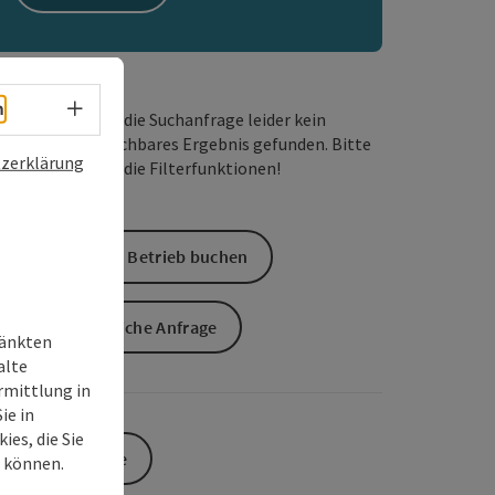
Sprachwahl - Menü öffnen
h
Wir haben für die Suchanfrage leider kein
passendes buchbares Ergebnis gefunden. Bitte
zerklärung
verändern Sie die Filterfunktionen!
Direkt beim Betrieb buchen
Unverbindliche Anfrage
ränkten
alte
rmittlung in
ie in
ies, die Sie
Zur Website
n können.