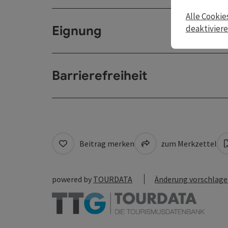
Alle Cookie
Eignung
deaktivier
Barrierefreiheit
Beitrag merken
zum Merkzettel
powered by
TOURDATA
Änderung vorschlag