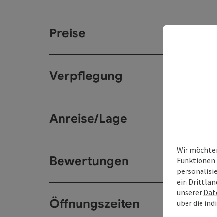
Preise
Verpflegung
Anreise/Lage
Wir möchten
Bewertungen
Funktionen 
personalisi
ein Drittlan
unserer
Dat
Öffnungszeiten
über die ind