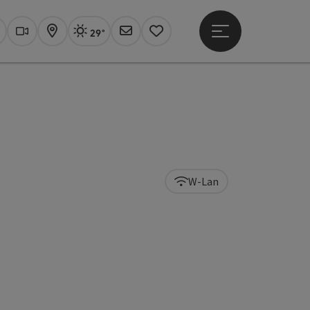
29°
Hauptmenü öffne
Aktuelles Wetter
Linz, sonnig
uchen
Webcams
Karte
Newsletter
Merkzettel
W-Lan