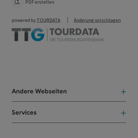
PDF erstellen
powered by
TOURDATA
Änderung vorschlagen
Andere Webseiten
And
Services
Ser