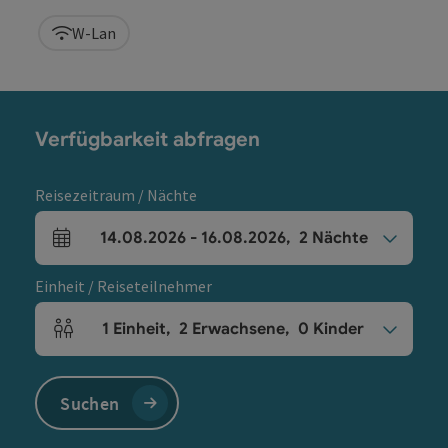
W-Lan
Verfügbarkeit abfragen
Reisezeitraum / Nächte
14.08.2026
-
16.08.2026
,
2
Nächte
An- und Abreisefelder
Einheit / Reiseteilnehmer
1
Einheit
,
2
Erwachsene
,
0
Kinder
Einheitenanzahl und Personenfelder
Suchen