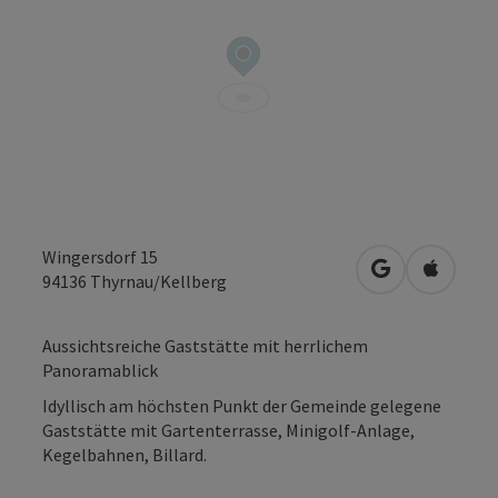
Wingersdorf 15
in Google Map
in Apple
94136
Thyrnau/Kellberg
Aussichtsreiche Gaststätte mit herrlichem
Panoramablick
Idyllisch am höchsten Punkt der Gemeinde gelegene
Gaststätte mit Gartenterrasse, Minigolf-Anlage,
Kegelbahnen, Billard.