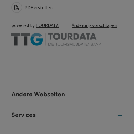
PDF erstellen
powered by
TOURDATA
Änderung vorschlagen
Andere Webseiten
And
Services
Ser