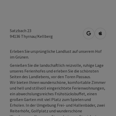
Satzbach 23
in Google Map
in Apple
94136
Thyrnau/Kellberg
Erleben Sie ursprüngliche Landlust auf unserem Hof
im Grünen.
Genießen Sie die landschaftlich reizvolle, ruhige Lage
unseres Ferienhofes und erleben Sie die schönsten
Seiten des Landlebens, vor den Toren Passaus.
Wir bieten Ihnen wunderschöne, komfortable Zimmer
und hell und stillvoll eingerichtete Ferienwohnungen,
ein abwechslungsreiches Frühstücksbuffet, einen
großen Garten mit viel Platz zum Spielen und
Erholen. In der Umgebung Frei- und Hallenbäder, zwei
Reiterhöfe, Golfplatz und wunderschöne