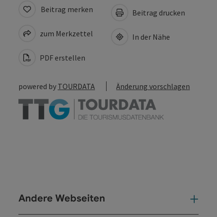
Beitrag merken
Beitrag drucken
zum Merkzettel
In der Nähe
PDF erstellen
powered by
TOURDATA
Änderung vorschlagen
Andere Webseiten
And