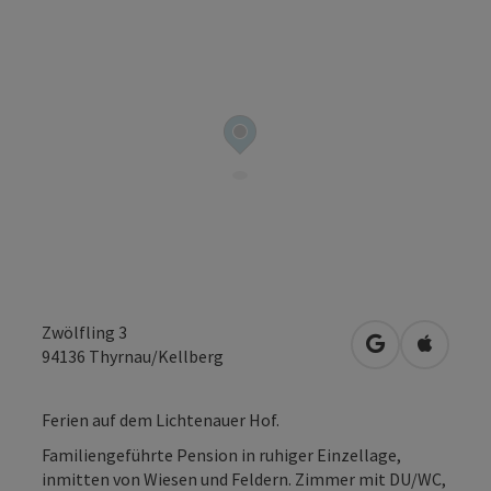
Zwölfling 3
in Google Map
in Apple
94136
Thyrnau/Kellberg
Ferien auf dem Lichtenauer Hof.
Familiengeführte Pension in ruhiger Einzellage,
inmitten von Wiesen und Feldern. Zimmer mit DU/WC,