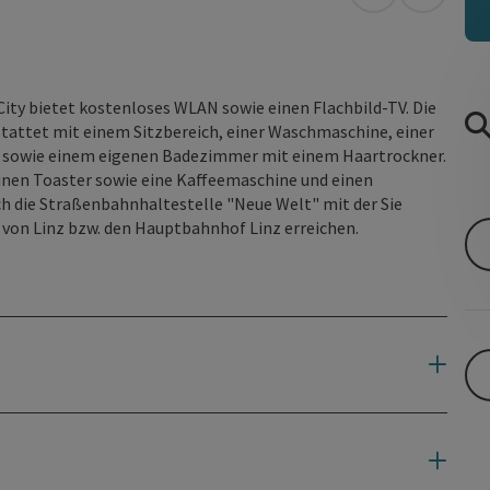
in Google Map
in Apple
ity bietet kostenloses WLAN sowie einen Flachbild-TV. Die
tattet mit einem Sitzbereich, einer Waschmaschine, einer
k sowie einem eigenen Badezimmer mit einem Haartrockner.
einen Toaster sowie eine Kaffeemaschine und einen
ch die Straßenbahnhaltestelle "Neue Welt" mit der Sie
 von Linz bzw. den Hauptbahnhof Linz erreichen.