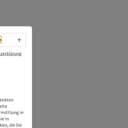
Sprachwahl - Menü öffnen
h
zerklärung
ränkten
alte
rmittlung in
ie in
ies, die Sie