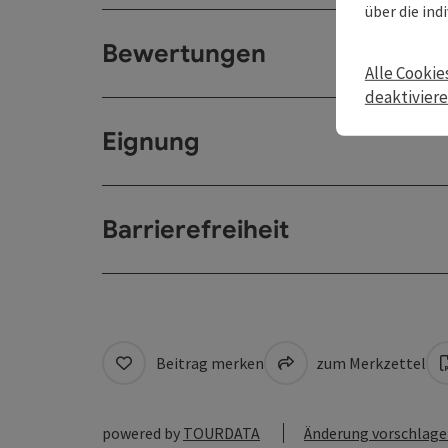
über die ind
Bewertungen
Alle Cookie
deaktivier
Eignung
Barrierefreiheit
Beitrag merken
zum Merkzettel
powered by
TOURDATA
Änderung vorschlag