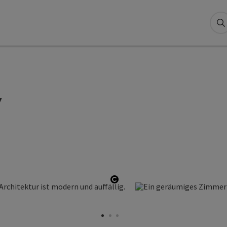
S
y
Copyright öffnen