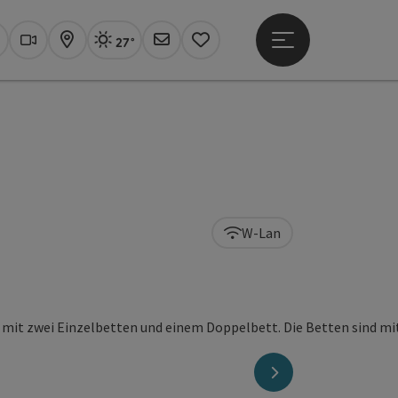
27°
Hauptmenü öffne
Aktuelles Wetter
Linz, sonnig
uchen
Webcams
Karte
Newsletter
Merkzettel
W-Lan
nächstes Element